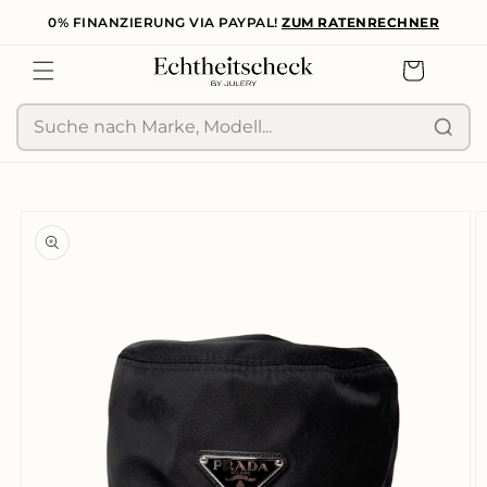
0% FINANZIERUNG VIA PAYPAL!
ZUM RATENRECHNER
zum
Inhalt
Warenkorb
Suche
duktinformationen
ingen