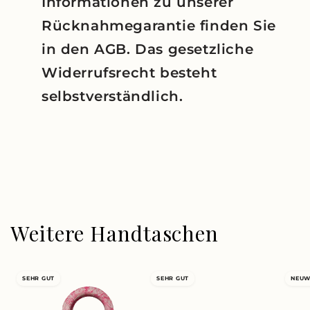
Informationen zu unserer
Rücknahmegarantie finden Sie
in den AGB. Das gesetzliche
Widerrufsrecht besteht
selbstverständlich.
Weitere Handtaschen
SEHR GUT
SEHR GUT
NEUW