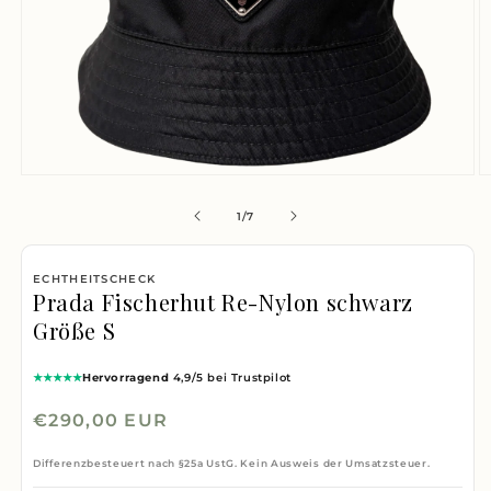
Medien
M
1
2
von
1
/
7
in
i
Modal
M
ECHTHEITSCHECK
öffnen
ö
Prada Fischerhut Re-Nylon schwarz
Größe S
★★★★★
Hervorragend
4,9/5 bei Trustpilot
Normaler
€290,00 EUR
Preis
Differenzbesteuert nach §25a UstG. Kein Ausweis der Umsatzsteuer.