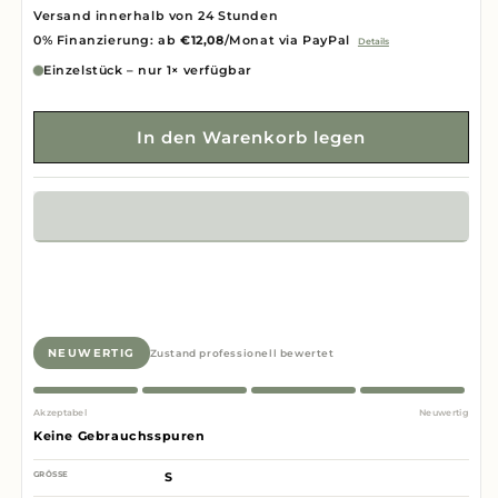
Versand innerhalb von 24 Stunden
0% Finanzierung: ab
€12,08
/Monat via PayPal
Details
Einzelstück – nur 1× verfügbar
In den Warenkorb legen
NEUWERTIG
Zustand professionell bewertet
Akzeptabel
Neuwertig
Keine Gebrauchsspuren
GRÖSSE
S