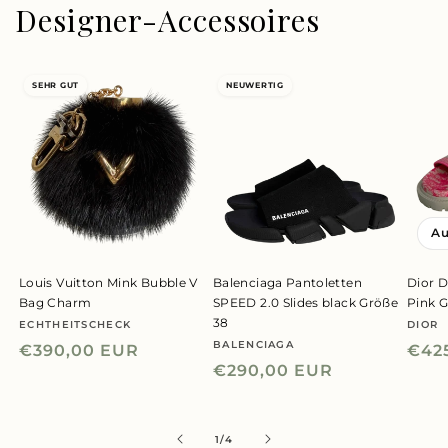
Designer-Accessoires
SEHR GUT
NEUWERTIG
Au
Louis Vuitton Mink Bubble V
Balenciaga Pantoletten
Dior D
Bag Charm
SPEED 2.0 Slides black Größe
Pink 
38
ECHTHEITSCHECK
DIOR
Anbieter:
Anbie
BALENCIAGA
Anbieter:
Normaler
€390,00 EUR
Nor
€42
Normaler
€290,00 EUR
Preis
Prei
Preis
von
1
/
4