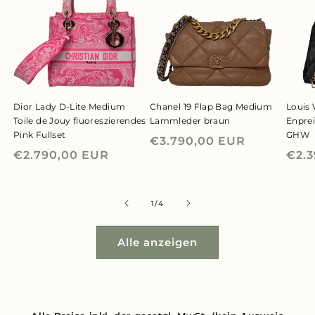
Dior Lady D-Lite Medium
Chanel 19 Flap Bag Medium
Louis 
Toile de Jouy fluoreszierendes
Lammleder braun
Enpre
Pink Fullset
GHW
Normaler
€3.790,00 EUR
Normaler
€2.790,00 EUR
Nor
€2.
Preis
Preis
Prei
von
1
/
4
Alle anzeigen