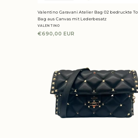
Valentino Garavani Atelier Bag 02 bedruckte To
Bag aus Canvas mit Lederbesatz
VALENTINO
Anbieter:
Normaler
€690,00 EUR
Preis