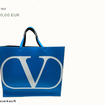
TINO
ter:
aler
90,00 EUR
s
sverkauft