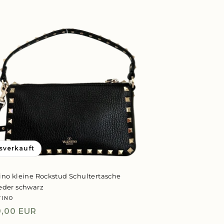
sverkauft
ino kleine Rockstud Schultertasche
eder schwarz
TINO
ter:
aler
,00 EUR