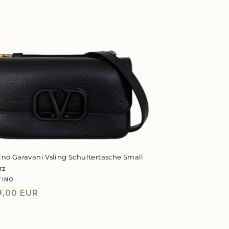
ino Garavani Vsling Schultertasche Small
rz
TINO
ter:
aler
,00 EUR
s