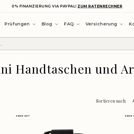
0% FINANZIERUNG VIA PAYPAL!
ZUM RATENRECHNER
Prüfungen
Blog
FAQ
Versicherung
K
ani Handtaschen und Ar
Sortieren nach:
SEHR GUT
SEHR 