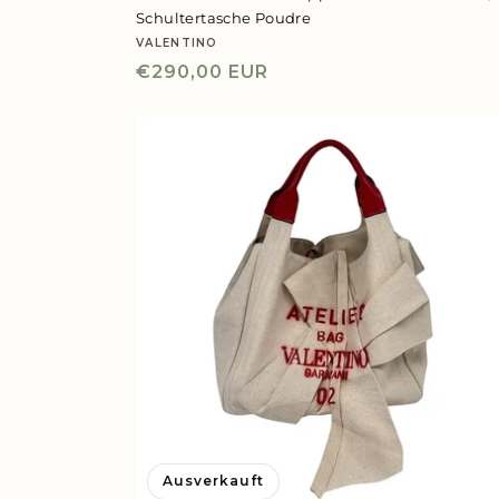
Schultertasche Poudre
VALENTINO
Anbieter:
Normaler
€290,00 EUR
Preis
Ausverkauft