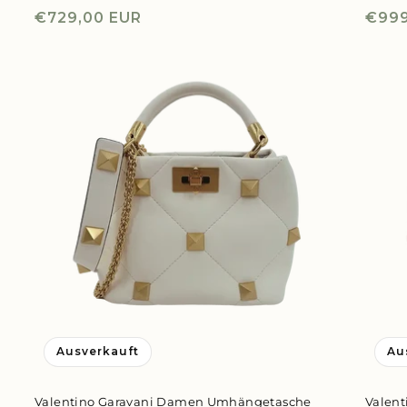
Normaler
€729,00 EUR
Norm
€999
Preis
Prei
Ausverkauft
Au
Valentino Garavani Damen Umhängetasche
Valent