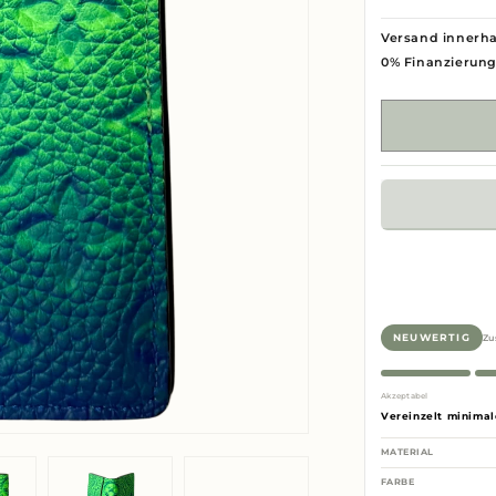
Versand innerha
0% Finanzierun
Zu
NEUWERTIG
Akzeptabel
Vereinzelt minimal
MATERIAL
FARBE