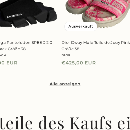
Ausverkauft
aga Pantoletten SPEED 2.0
Dior Dway Mule Toile de Jouy Pin
lack Größe 38
Größe 38
AGA
DIOR
er:
Anbieter:
ler
00 EUR
Normaler
€425,00 EUR
Preis
Alle anzeigen
teile des Kaufs e