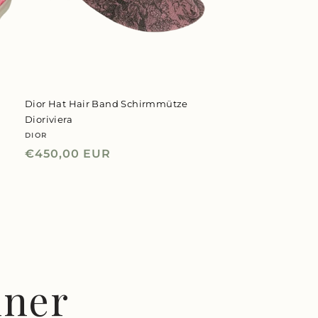
k
Dior Hat Hair Band Schirmmütze
Dioriviera
DIOR
Anbieter:
Normaler
€450,00 EUR
Preis
iner