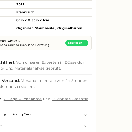
2022
Frankreich
8cm x 11,5cm x 1cm
Organizer, Staubbeutel, Originalkarton.
zum Artikel?
Schreiben →
 Video oder persönliche Beratung
htheit.
Von unseren Experten in Düsseldorf
p- und Materialanalyse geprüft.
 Versand.
Versand innerhalb von 24 Stunden,
ckt und versichert.
o.
21 Tage Rücknahme
und
12 Monate Garantie
.
rung für bis zu 24 Monate
be