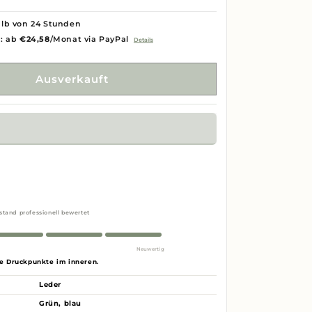
lb von 24 Stunden
g: ab
€24,58
/Monat via PayPal
Details
Ausverkauft
stand professionell bewertet
Neuwertig
e Druckpunkte im inneren.
Leder
Grün, blau