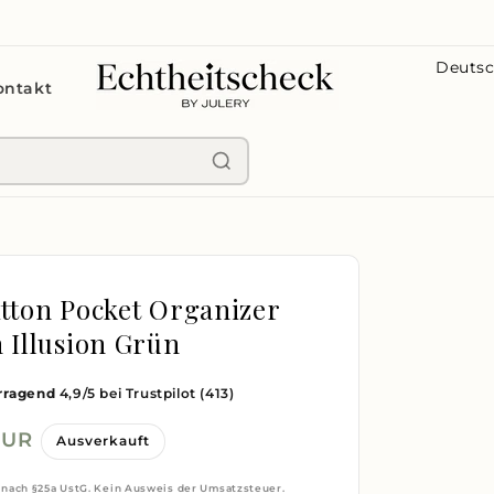
L
ontakt
a
n
d
/
R
e
g
itton Pocket Organizer
i
n Illusion Grün
o
rragend
4,9/5 bei Trustpilot
(413)
n
EUR
Ausverkauft
 nach §25a UstG. Kein Ausweis der Umsatzsteuer.