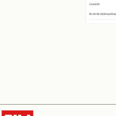
Garantie
Herstellerinformati
hinein?
re Gegenstände