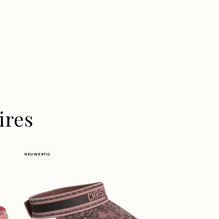
ires
NEUWERTIG