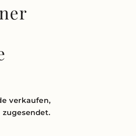
ner
e
de verkaufen,
t zugesendet.