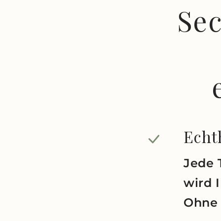
Se
Echth
Jede 
wird 
Ohne 