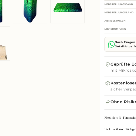
HERSTELLUNGSJAHR
HERSTELLUNGSLAND
ABMESSUNGEN
LIEFERUMFANG
Noch Fragen 
Detailfotos,
Geprüfte Ec
mit Mikrosko
Kostenloser
sicher verpa
Ohne Risik
Flexible 0 %-Finanzie
Lieferzeit und Rückga