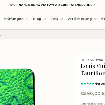
0% FINANZIERUNG VIA PAYPAL!
ZUM RATENRECHNER
Prüfungen
Blog
FAQ
Versicherung
K
LOUIS VUITTON
Louis Vu
Taurillo
★★★★★
Hervo
Normaler
€590,00 
Preis
Differenzbesteuert