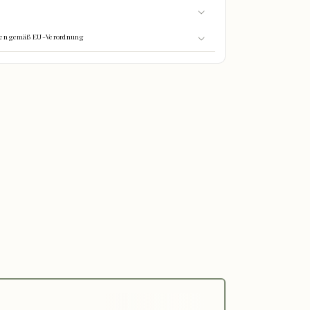
onen gemäß EU-Verordnung
0%
GEFÜLLT