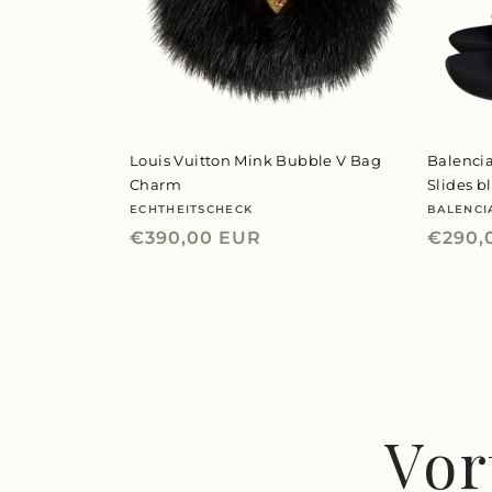
Louis Vuitton Mink Bubble V Bag
Balenci
Charm
Slides b
ECHTHEITSCHECK
BALENCI
Anbieter:
Anbiet
Normaler
€390,00 EUR
Norma
€290,
Preis
Preis
Vor