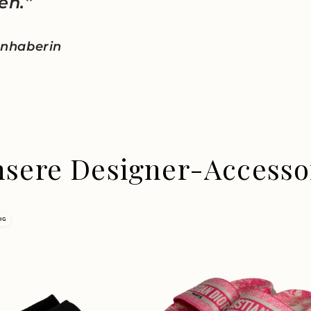
en.”
 Inhaberin
nsere Designer-Accesso
IG