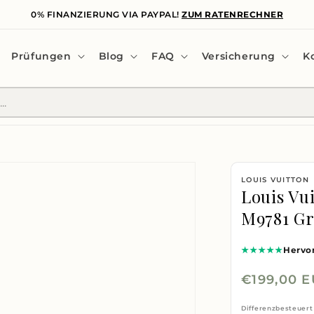
0% FINANZIERUNG VIA PAYPAL!
ZUM RATENRECHNER
Prüfungen
Blog
FAQ
Versicherung
K
LOUIS VUITTON
Louis Vu
M9781 Gr
★★★★★
Hervo
Normaler
€199,00 
Preis
Differenzbesteuert