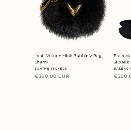
Louis Vuitton Mink Bubble V Bag
Balenci
Charm
Slides b
ECHTHEITSCHECK
BALENCI
Anbieter:
Anbiet
Normaler
€390,00 EUR
Norma
€290,
Preis
Preis