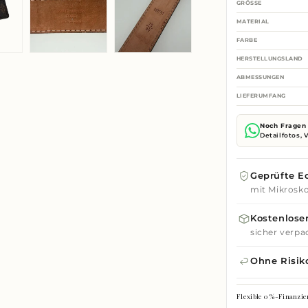
GRÖSSE
MATERIAL
FARBE
HERSTELLUNGSLAND
ABMESSUNGEN
LIEFERUMFANG
Noch Fragen 
Detailfotos,
Geprüfte Ec
mit Mikrosko
Kostenloser
sicher verpa
Ohne Risik
Flexible 0 %-Finanzie