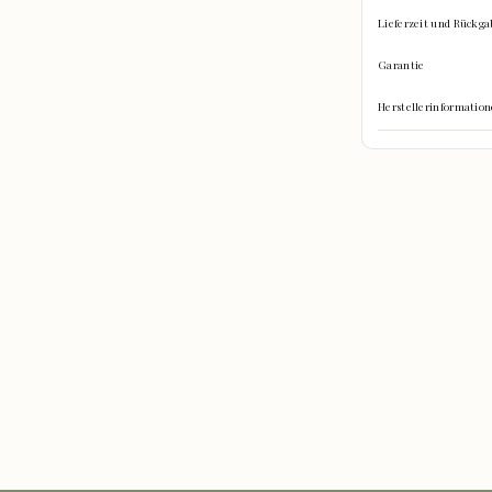
Lieferzeit und Rückga
Garantie
Herstellerinformati
hinein?
re Gegenstände