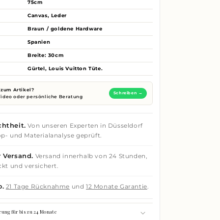
75cm
Canvas, Leder
Braun / goldene Hardware
Spanien
Breite: 30cm
Gürtel, Louis Vuitton Tüte.
zum Artikel?
Schreiben →
 Video oder persönliche Beratung
htheit.
Von unseren Experten in Düsseldorf
p- und Materialanalyse geprüft.
 Versand.
Versand innerhalb von 24 Stunden,
ckt und versichert.
o.
21 Tage Rücknahme
und
12 Monate Garantie
.
rung für bis zu 24 Monate