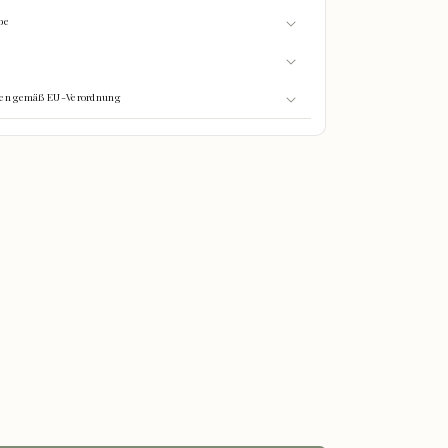
be
onen gemäß EU-Verordnung
0%
GEFÜLLT