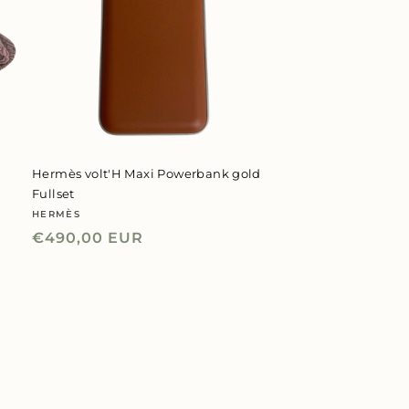
Hermès volt'H Maxi Powerbank gold
Fullset
HERMÈS
Anbieter:
Normaler
€490,00 EUR
Preis