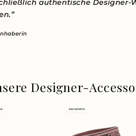
chließlich authentische Designer-
en.”
 Inhaberin
nsere Designer-Accesso
IG
NEUWERTIG