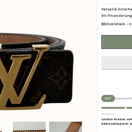
Versand innerha
0% Finanzierun
Einzelstück – n
Zustand prof
GUT
Akzeptabel
Leichte Kratzer au
Gebrauchsspuren a