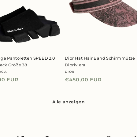
aga Pantoletten SPEED 2.0
Dior Hat Hair Band Schirmmütze
lack Größe 38
Dioriviera
AGA
DIOR
er:
Anbieter:
ler
00 EUR
Normaler
€450,00 EUR
Preis
Alle anzeigen