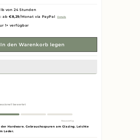
lb von 24 Stunden
g: ab
€8,29
/Monat via PayPal
Details
ur 1× verfügbar
In den Warenkorb legen
essionell bewertet
Neuwertig
f der Hardware. Gebrauchsspuren am Glazing. Leichte
m Leder.