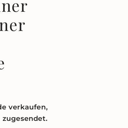
iner
ner
e
de verkaufen,
t zugesendet.