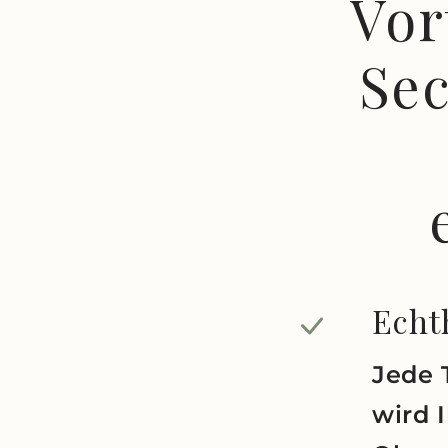
Vor
Se
Echth
Jede 
wird 