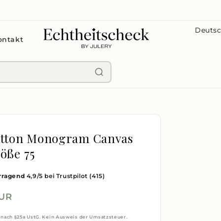
L
ontakt
a
n
d
/
R
e
g
itton Monogram Canvas
i
öße 75
o
rragend
4,9/5 bei Trustpilot
(415)
n
EUR
 nach §25a UstG. Kein Ausweis der Umsatzsteuer.