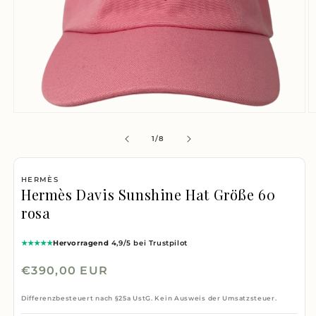
Medien
M
1
2
von
1
/
8
in
i
Modal
M
HERMÈS
öffnen
ö
Hermès Davis Sunshine Hat Größe 60
rosa
★★★★★
Hervorragend
4,9/5 bei Trustpilot
Normaler
€390,00 EUR
Preis
Differenzbesteuert nach §25a UstG. Kein Ausweis der Umsatzsteuer.