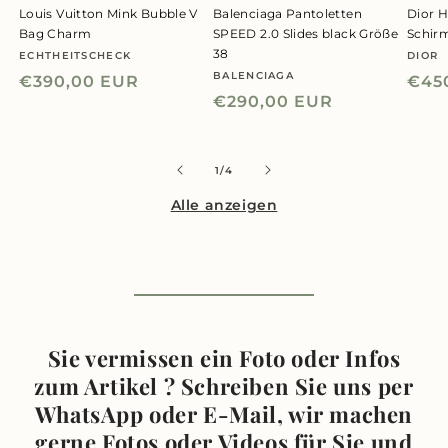
Louis Vuitton Mink Bubble V
Balenciaga Pantoletten
Dior H
Bag Charm
SPEED 2.0 Slides black Größe
Schir
38
ECHTHEITSCHECK
DIOR
Anbieter:
Anbie
BALENCIAGA
Anbieter:
Normaler
€390,00 EUR
Nor
€45
Normaler
€290,00 EUR
Preis
Prei
Preis
von
1
/
4
Alle anzeigen
Sie vermissen ein Foto oder Infos
zum Artikel ? Schreiben Sie uns per
WhatsApp oder E-Mail, wir machen
gerne Fotos oder Videos für Sie und