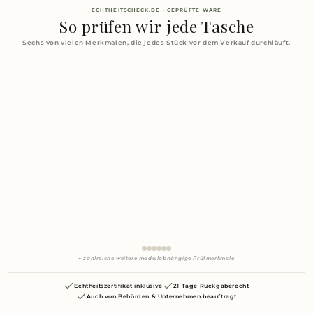
ECHTHEITSCHECK.DE · GEPRÜFTE WARE
So prüfen wir jede Tasche
Sechs von vielen Merkmalen, die jedes Stück vor dem Verkauf durchläuft.
+ zahlreiche weitere modellabhängige Prüfmerkmale
Echtheitszertifikat inklusive
21 Tage Rückgaberecht
Auch von Behörden & Unternehmen beauftragt