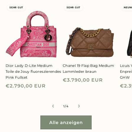
SEHR GUT
SEHR GUT
NEUW
Dior Lady D-Lite Medium
Chanel 19 Flap Bag Medium
Louis 
Toile de Jouy fluoreszierendes
Lammleder braun
Enpre
Pink Fullset
GHW
Normaler
€3.790,00 EUR
Normaler
€2.790,00 EUR
Nor
€2.
Preis
Preis
Prei
von
1
/
4
Alle anzeigen