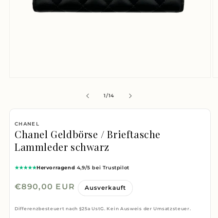
Medien
M
1
2
von
1
/
14
in
i
Modal
M
CHANEL
öffnen
ö
Chanel Geldbörse / Brieftasche
Lammleder schwarz
★★★★★
Hervorragend
4,9/5 bei Trustpilot
Normaler
€890,00 EUR
Ausverkauft
Preis
Differenzbesteuert nach §25a UstG. Kein Ausweis der Umsatzsteuer.