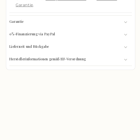
Garantie
.
Garantie
0%-Finanzierung via PayPal
Lieferzeit und Rückgabe
Herstellerinformationen gemäß EU-Verordnung
GRÖSSEN-CHECK
0%
Was passt hinein?
GEFÜLLT
Wählen Sie Ihre Gegenstände