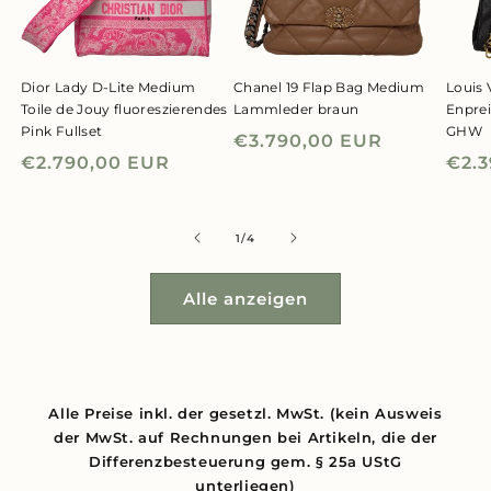
Dior Lady D-Lite Medium
Chanel 19 Flap Bag Medium
Louis 
Toile de Jouy fluoreszierendes
Lammleder braun
Enpre
Pink Fullset
GHW
Normaler
€3.790,00 EUR
Normaler
€2.790,00 EUR
Nor
€2.
Preis
Preis
Prei
von
1
/
4
Alle anzeigen
Alle Preise inkl. der gesetzl. MwSt. (kein Ausweis
der MwSt. auf Rechnungen bei Artikeln, die der
Differenzbesteuerung gem. § 25a UStG
unterliegen)