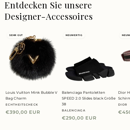
Entdecken Sie unsere
Designer-Accessoires
SEHR GUT
NEUWERTIG
NEUW
Louis Vuitton Mink Bubble V
Balenciaga Pantoletten
Dior H
Bag Charm
SPEED 2.0 Slides black Größe
Schir
38
ECHTHEITSCHECK
DIOR
Anbieter:
Anbie
BALENCIAGA
Anbieter:
Normaler
€390,00 EUR
Nor
€45
Normaler
€290,00 EUR
Preis
Prei
Preis