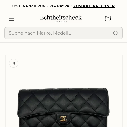
0% FINANZIERUNG VIA PAYPAL!
ZUM RATENRECHNER
zum
Inhalt
Warenkorb
Suche
duktinformationen
ingen