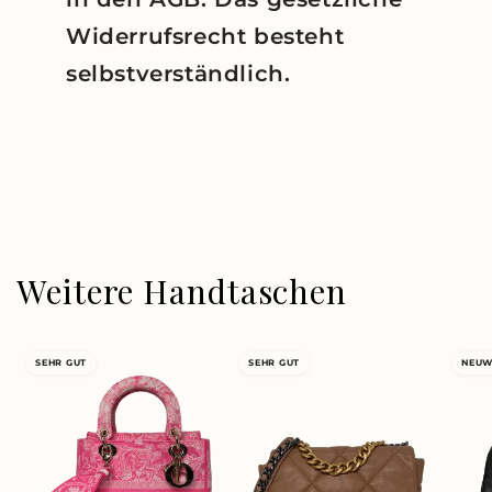
Widerrufsrecht besteht
selbstverständlich.
Weitere Handtaschen
SEHR GUT
SEHR GUT
NEUW