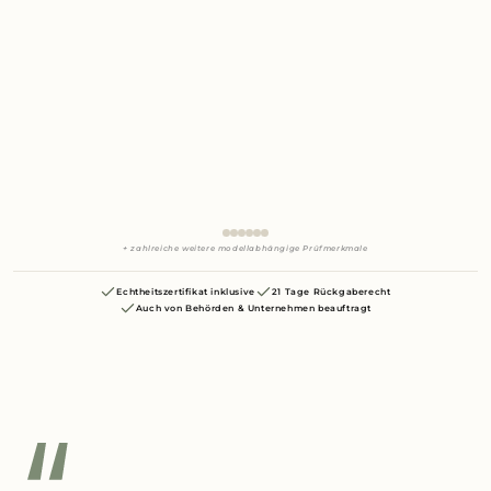
+ zahlreiche weitere modellabhängige Prüfmerkmale
Echtheitszertifikat inklusive
21 Tage Rückgaberecht
Auch von Behörden & Unternehmen beauftragt