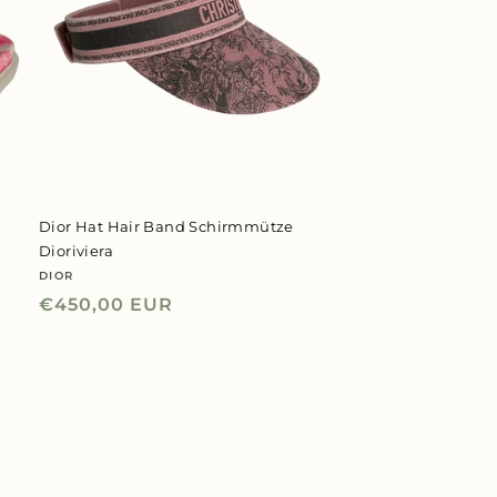
k
Dior Hat Hair Band Schirmmütze
Dioriviera
DIOR
Anbieter:
Normaler
€450,00 EUR
Preis