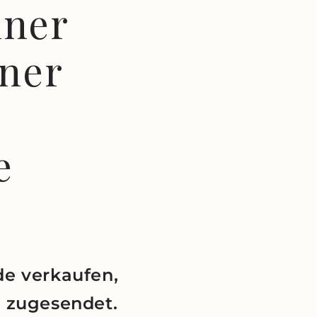
iner
ner
e
de verkaufen,
t zugesendet.