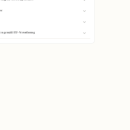
be
onen gemäß EU-Verordnung
0%
GEFÜLLT