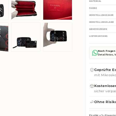
MATERIAL
FARBE
HERSTELLUNGSJAHR
HERSTELLUNGSLAND
ABMESSUNGEN
LIEFERUMFANG
Noch Fragen 
Detailfotos,
Geprüfte Ec
mit Mikrosko
Kostenloser
sicher verpa
Ohne Risik
Flexible 0 %-Finanzie