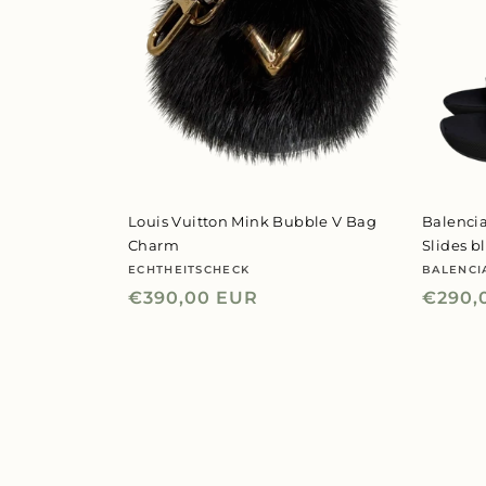
Louis Vuitton Mink Bubble V Bag
Balenci
Charm
Slides b
ECHTHEITSCHECK
BALENCI
Anbieter:
Anbiet
Normaler
€390,00 EUR
Norma
€290,
Preis
Preis