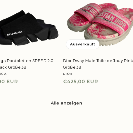
Ausverkauft
aga Pantoletten SPEED 2.0
Dior Dway Mule Toile de Jouy Pin
lack Größe 38
Größe 38
AGA
DIOR
er:
Anbieter:
ler
00 EUR
Normaler
€425,00 EUR
Preis
Alle anzeigen