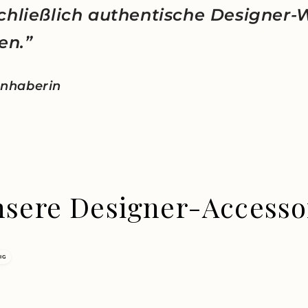
chließlich authentische Designer-
en.”
 Inhaberin
nsere Designer-Accesso
IG