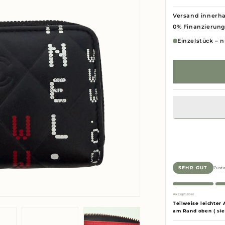
Versand innerha
0% Finanzierun
Einzelstück – n
Zust
SEHR GUT
Akzeptabel
Teilweise leichter 
am Rand oben ( sie