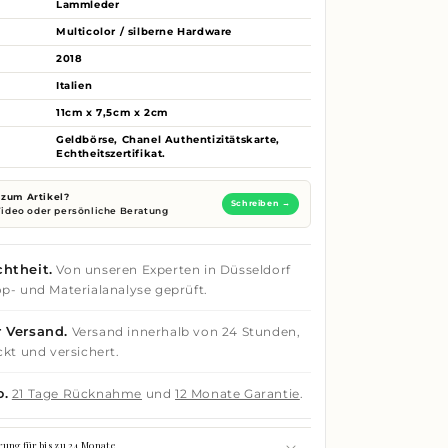
Lammleder
Multicolor / silberne Hardware
2018
Italien
11cm x 7,5cm x 2cm
Geldbörse, Chanel Authentizitätskarte,
Echtheitszertifikat.
zum Artikel?
Schreiben →
 Video oder persönliche Beratung
htheit.
Von unseren Experten in Düsseldorf
p- und Materialanalyse geprüft.
 Versand.
Versand innerhalb von 24 Stunden,
ckt und versichert.
o.
21 Tage Rücknahme
und
12 Monate Garantie
.
rung für bis zu 24 Monate