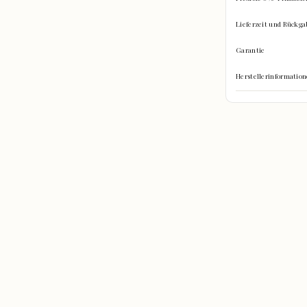
Lieferzeit und Rückga
Garantie
Herstellerinformati
hinein?
re Gegenstände