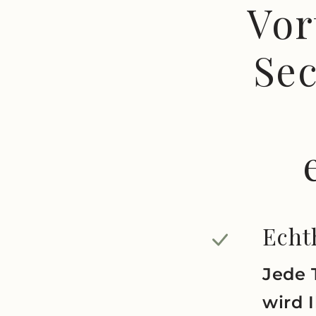
Vor
Se
Echth
Jede 
wird 