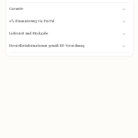
Garantie
0%-Finanzierung via PayPal
Lieferzeit und Rückgabe
Herstellerinformationen gemäß EU-Verordnung
GRÖSSEN-CHECK
0%
Was passt hinein?
GEFÜLLT
Wählen Sie Ihre Gegenstände