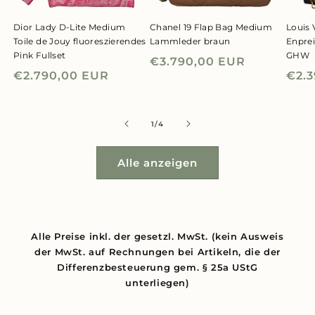
Dior Lady D-Lite Medium
Chanel 19 Flap Bag Medium
Louis 
Toile de Jouy fluoreszierendes
Lammleder braun
Enpre
Pink Fullset
GHW
Normaler
€3.790,00 EUR
Normaler
€2.790,00 EUR
Nor
€2.
Preis
Preis
Prei
von
1
/
4
Alle anzeigen
Alle Preise inkl. der gesetzl. MwSt. (kein Ausweis
der MwSt. auf Rechnungen bei Artikeln, die der
Differenzbesteuerung gem. § 25a UStG
unterliegen)