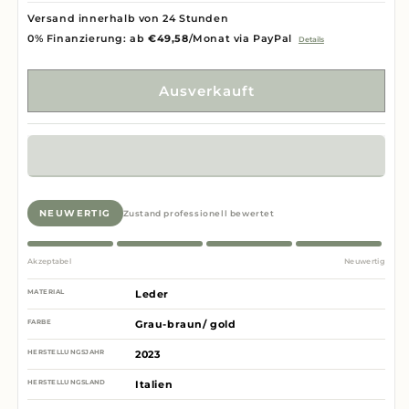
Versand innerhalb von 24 Stunden
0% Finanzierung: ab
€49,58
/Monat via PayPal
Details
Ausverkauft
NEUWERTIG
Zustand professionell bewertet
Akzeptabel
Neuwertig
MATERIAL
Leder
FARBE
Grau-braun/ gold
HERSTELLUNGSJAHR
2023
HERSTELLUNGSLAND
Italien