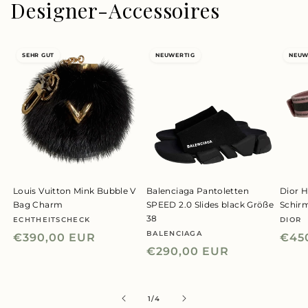
Designer-Accessoires
SEHR GUT
NEUWERTIG
NEUW
Louis Vuitton Mink Bubble V
Balenciaga Pantoletten
Dior H
Bag Charm
SPEED 2.0 Slides black Größe
Schir
38
ECHTHEITSCHECK
DIOR
Anbieter:
Anbie
BALENCIAGA
Anbieter:
Normaler
€390,00 EUR
Nor
€45
Normaler
€290,00 EUR
Preis
Prei
Preis
von
1
/
4