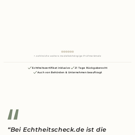
+ zahlreiche weitere modellabhängige Prüfmerkmale
Echtheitszertifikat inklusive
21 Tage Rückgaberecht
Auch von Behörden & Unternehmen beauftragt
“Bei Echtheitscheck.de ist die