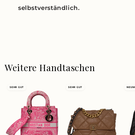
selbstverständlich.
Weitere Handtaschen
SEHR GUT
SEHR GUT
NEUW