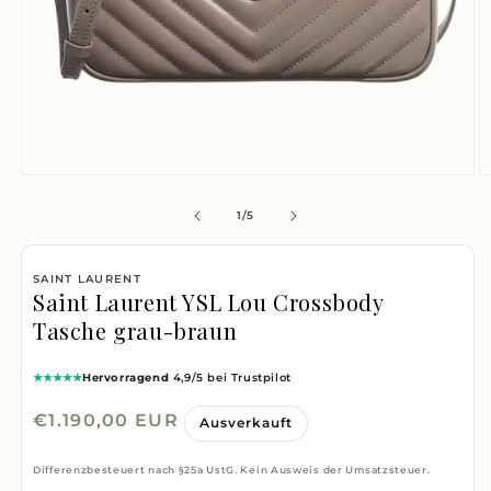
Medien
M
1
2
von
1
/
5
in
i
Modal
M
SAINT LAURENT
öffnen
ö
Saint Laurent YSL Lou Crossbody
Tasche grau-braun
★★★★★
Hervorragend
4,9/5 bei Trustpilot
Normaler
€1.190,00 EUR
Ausverkauft
Preis
Differenzbesteuert nach §25a UstG. Kein Ausweis der Umsatzsteuer.