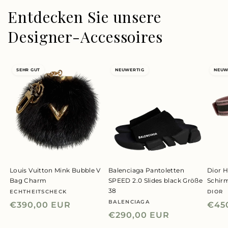
Entdecken Sie unsere
Designer-Accessoires
SEHR GUT
NEUWERTIG
NEUW
Louis Vuitton Mink Bubble V
Balenciaga Pantoletten
Dior H
Bag Charm
SPEED 2.0 Slides black Größe
Schir
38
ECHTHEITSCHECK
DIOR
Anbieter:
Anbie
BALENCIAGA
Anbieter:
Normaler
€390,00 EUR
Nor
€45
Normaler
€290,00 EUR
Preis
Prei