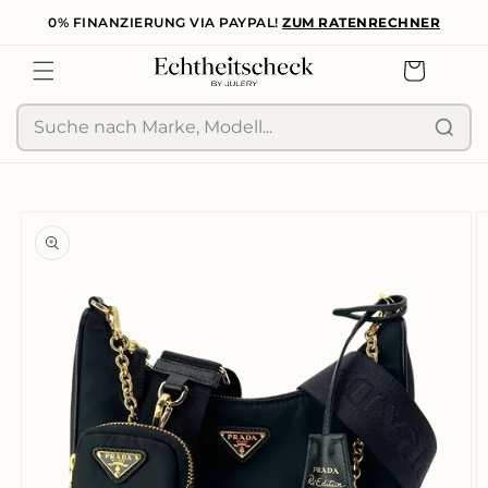
0% FINANZIERUNG VIA PAYPAL!
ZUM RATENRECHNER
zum
Inhalt
Warenkorb
Suche
duktinformationen
ingen