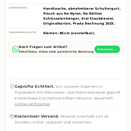
LIEFERUMFANG
Handtasche, abnehmbarer Schultergurt,
Pouch aus Re-Nylon, Re-Edition
Schlüsselanhänger, drei Staubbeutel,
Originalkarton, Prada Rechnung 2023.
TRAGERIEMEN & KETTE
Riemen: 85cm (verstellbar).
Noch Fragen zum Artikel?
Schreiben →
Detailfotos, Video oder persönliche Beratung
Geprüfte Echtheit.
Von unseren Experten in
Düsseldorf mit Mikroskop- und Materialanalyse geprüft.
Kostenloses Echtheitszertifikat inklusive, dauerhaft
online verifizierbar
.
Kostenloser Versand.
Versand innerhalb von 24
Stunden, sicher verpackt und versichert.