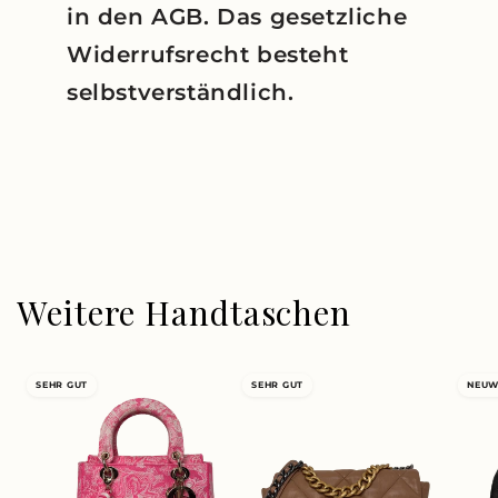
in den AGB. Das gesetzliche
Widerrufsrecht besteht
selbstverständlich.
Weitere Handtaschen
SEHR GUT
SEHR GUT
NEUW