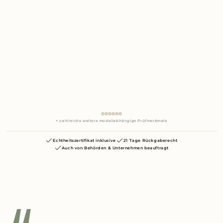
+ zahlreiche weitere modellabhängige Prüfmerkmale
Echtheitszertifikat inklusive
21 Tage Rückgaberecht
Auch von Behörden & Unternehmen beauftragt