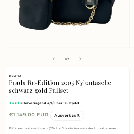
Medien
M
1
2
von
1
/
7
in
i
Modal
M
PRADA
öffnen
ö
Prada Re-Edition 2005 Nylontasche
schwarz gold Fullset
★★★★★
Hervorragend
4,9/5 bei Trustpilot
Normaler
€1.149,00 EUR
Ausverkauft
Preis
Differenzbesteuert nach §25a UstG. Kein Ausweis der Umsatzsteuer.