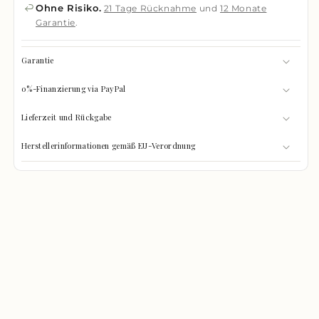
Ohne Risiko.
21 Tage Rücknahme
und
12 Monate
Garantie
.
Garantie
0%-Finanzierung via PayPal
Lieferzeit und Rückgabe
Herstellerinformationen gemäß EU-Verordnung
GRÖSSEN-CHECK
0%
Was passt hinein?
GEFÜLLT
Wählen Sie Ihre Gegenstände