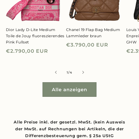
Dior Lady D-Lite Medium
Chanel 19 Flap Bag Medium
Louis 
Toile de Jouy fluoreszierendes
Lammleder braun
Enpre
Pink Fullset
GHW
Normaler
€3.790,00 EUR
Normaler
€2.790,00 EUR
Nor
€2.
Preis
Preis
Prei
von
1
/
4
Alle anzeigen
Alle Preise inkl. der gesetzl. MwSt. (kein Ausweis
der MwSt. auf Rechnungen bei Artikeln, die der
Differenzbesteuerung gem. § 25a UStG