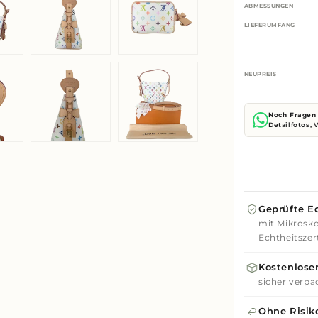
ABMESSUNGEN
LIEFERUMFANG
NEUPREIS
Noch Fragen 
Detailfotos,
Geprüfte Ec
mit Mikrosko
Echtheitszert
Kostenloser
sicher verpa
Ohne Risik