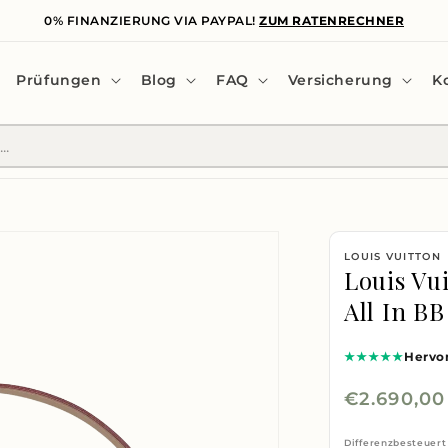
0% FINANZIERUNG VIA PAYPAL!
ZUM RATENRECHNER
Prüfungen
Blog
FAQ
Versicherung
K
LOUIS VUITTON
Louis Vu
All In BB
★★★★★
Hervo
Normaler
€2.690,0
Preis
Differenzbesteuert