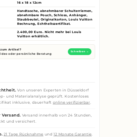
16 x 18 x 12cm
Handtasche, abnehmbarer Schulterriemen,
abnehmbare Pouch, Schloss, Anhänger,
Staubbeutel, Originalkarton, Louis Vuitton
Rechnung, Echtheitszertifikat.
2.400,00 Euro. Nicht mehr bei Louis
Vuitton erhältlich.
zum Artikel?
Schreiben →
 Video oder persönliche Beratung
htheit.
Von unseren Experten in Düsseldorf
p- und Materialanalyse geprüft. Kostenloses
ifikat inklusive, dauerhaft
online verifizierbar
.
 Versand.
Versand innerhalb von 24 Stunden,
ckt und versichert.
o.
21 Tage Rücknahme
und
12 Monate Garantie
.