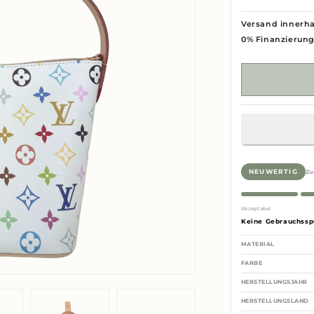
Versand innerha
0% Finanzierun
Zu
NEUWERTIG
Akzeptabel
Keine Gebrauchssp
MATERIAL
FARBE
HERSTELLUNGSJAHR
HERSTELLUNGSLAND