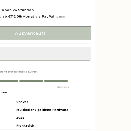
lb von 24 Stunden
g: ab
€112,08
/Monat via PayPal
Details
Ausverkauft
stand professionell bewertet
Neuwertig
uren.
Canvas
Multicolor / goldene Hardware
2025
Frankreich