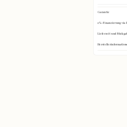
Garantie
0%-Finanzierung via 
Lieferzeit und Rückga
Herstellerinformati
hinein?
re Gegenstände