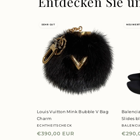
Entdecken Sie u
SEHR GUT
NEUWERT
Louis Vuitton Mink Bubble V Bag
Balenci
Charm
Slides b
ECHTHEITSCHECK
BALENCI
Anbieter:
Anbiet
Normaler
€390,00 EUR
Norma
€290,