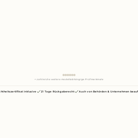
+ zahlreiche weitere modellabhängige Prüfmerkmale
chtheitszertifikat inklusive
21 Tage Rückgaberecht
Auch von Behörden & Unternehmen beauf