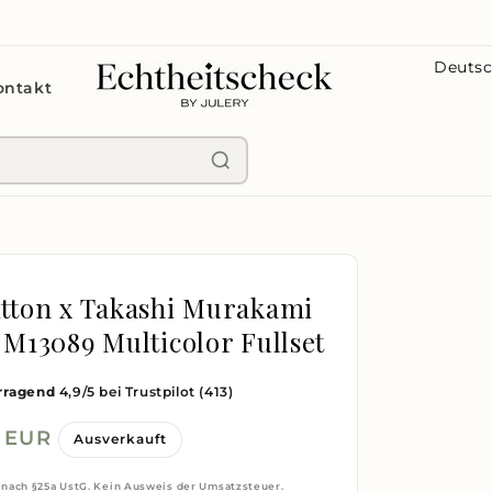
L
ontakt
a
n
d
/
R
e
g
itton x Takashi Murakami
i
 M13089 Multicolor Fullset
o
rragend
4,9/5 bei Trustpilot
(413)
n
0 EUR
Ausverkauft
 nach §25a UstG. Kein Ausweis der Umsatzsteuer.