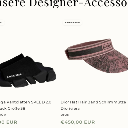
nsere Designer-Accesso
IG
NEUWERTIG
aga Pantoletten SPEED 2.0
Dior Hat Hair Band Schirmmütze
lack Größe 38
Dioriviera
AGA
DIOR
er:
Anbieter:
ler
00 EUR
Normaler
€450,00 EUR