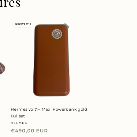
ires
NEUWERTIG
Hermès volt'H Maxi Powerbank gold
Fullset
HERMÈS
Anbieter:
Normaler
€490,00 EUR