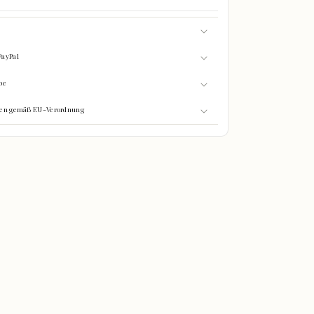
PayPal
be
onen gemäß EU-Verordnung
0%
GEFÜLLT