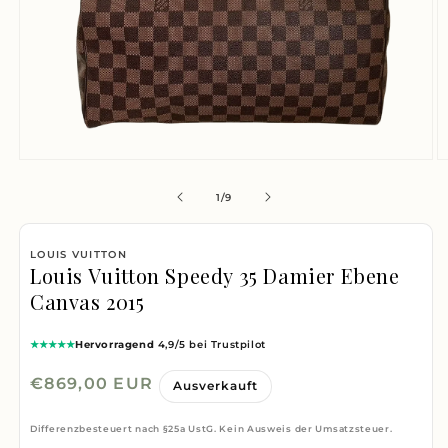
Medien
M
1
2
von
1
/
9
in
i
Modal
M
LOUIS VUITTON
öffnen
ö
Louis Vuitton Speedy 35 Damier Ebene
Canvas 2015
★★★★★
Hervorragend
4,9/5 bei Trustpilot
Normaler
€869,00 EUR
Ausverkauft
Preis
Differenzbesteuert nach §25a UstG. Kein Ausweis der Umsatzsteuer.