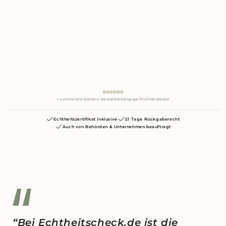
+ zahlreiche weitere modellabhängige Prüfmerkmale
Echtheitszertifikat inklusive
21 Tage Rückgaberecht
Auch von Behörden & Unternehmen beauftragt
“Bei Echtheitscheck.de ist die