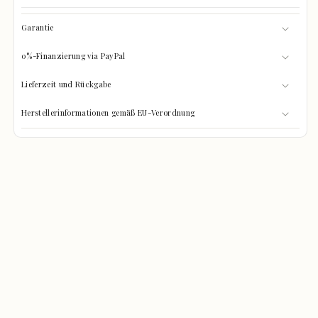
Garantie
0%-Finanzierung via PayPal
Lieferzeit und Rückgabe
Herstellerinformationen gemäß EU-Verordnung
GRÖSSEN-CHECK
0%
Was passt hinein?
GEFÜLLT
Wählen Sie Ihre Gegenstände