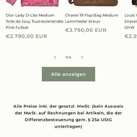
Dior Lady D-Lite Medium
Chanel 19 Flap Bag Medium
Louis 
Toile de Jouy fluoreszierendes
Lammleder braun
Enpre
Pink Fullset
GHW
Normaler
€3.790,00 EUR
Normaler
€2.790,00 EUR
Nor
€2.
Preis
Preis
Prei
von
1
/
4
Alle anzeigen
Alle Preise inkl. der gesetzl. MwSt. (kein Ausweis
der MwSt. auf Rechnungen bei Artikeln, die der
Differenzbesteuerung gem. § 25a UStG
unterliegen)