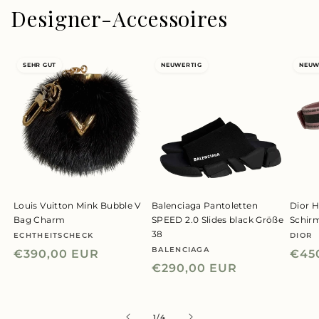
Designer-Accessoires
SEHR GUT
NEUWERTIG
NEUW
Louis Vuitton Mink Bubble V
Balenciaga Pantoletten
Dior H
Bag Charm
SPEED 2.0 Slides black Größe
Schir
38
ECHTHEITSCHECK
DIOR
Anbieter:
Anbie
BALENCIAGA
Anbieter:
Normaler
€390,00 EUR
Nor
€45
Normaler
€290,00 EUR
Preis
Prei
Preis
von
1
/
4