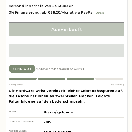
Versand innerhalb von 24 Stunden
0% Finanzierung: ab
€36,20
/Monat via PayPal
Details
Ausverkauft
SEHR GUT
Zustand professionell bewertet
Akzeptabel
Neuwertig
Die Hardware weist vereinzelt leichte Gebrauchsspuren auf,
die Tasche hat innen an zwei Stellen Flecken. Leichte
Faltenbildung auf den Lederschnipseln.
FARBE
Braun/ goldene
HERSTELLUNGSJAHR
2015
ABMESSUNGEN
35 x 23 x 18 cm