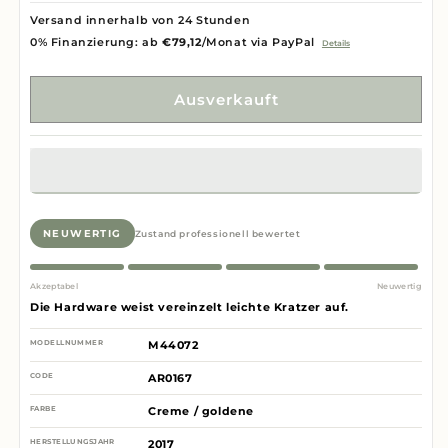
Versand innerhalb von 24 Stunden
0% Finanzierung: ab
€79,12
/Monat via PayPal
Details
Ausverkauft
NEUWERTIG
Zustand professionell bewertet
Akzeptabel
Neuwertig
Die Hardware weist vereinzelt leichte Kratzer auf.
MODELLNUMMER
M44072
CODE
AR0167
FARBE
Creme / goldene
HERSTELLUNGSJAHR
2017