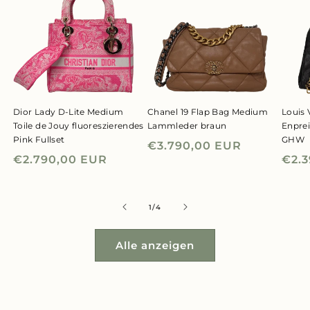
Dior Lady D-Lite Medium
Chanel 19 Flap Bag Medium
Louis 
Toile de Jouy fluoreszierendes
Lammleder braun
Enpre
Pink Fullset
GHW
Normaler
€3.790,00 EUR
Normaler
€2.790,00 EUR
Nor
€2.
Preis
Preis
Prei
von
1
/
4
Alle anzeigen