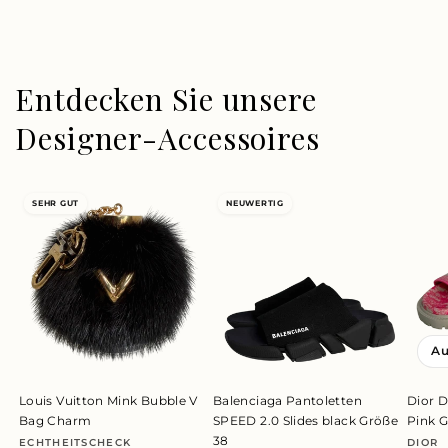
Entdecken Sie unsere
Designer-Accessoires
SEHR GUT
NEUWERTIG
Au
Louis Vuitton Mink Bubble V
Balenciaga Pantoletten
Dior D
Bag Charm
SPEED 2.0 Slides black Größe
Pink 
38
ECHTHEITSCHECK
DIOR
Anbieter:
Anbie