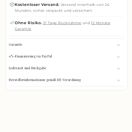
Kostenloser Versand.
Versand innerhalb von 24
Stunden, sicher verpackt und versichert.
Ohne Risiko.
21 Tage Rücknahme
und
12 Monate
Garantie
.
Garantie
0%-Finanzierung via PayPal
Lieferzeit und Rückgabe
Herstellerinformationen gemäß EU-Verordnung
GRÖSSEN-CHECK
0%
Was passt hinein?
GEFÜLLT
Wählen Sie Ihre Gegenstände