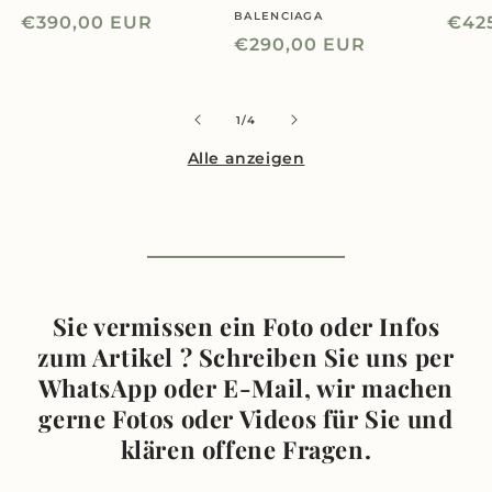
BALENCIAGA
Anbieter:
Normaler
€390,00 EUR
Nor
€42
Normaler
€290,00 EUR
Preis
Prei
Preis
von
1
/
4
Alle anzeigen
Sie vermissen ein Foto oder Infos
zum Artikel ? Schreiben Sie uns per
WhatsApp oder E-Mail, wir machen
gerne Fotos oder Videos für Sie und
klären offene Fragen.