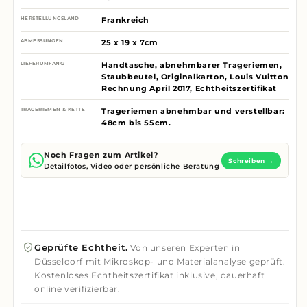
HERSTELLUNGSLAND
Frankreich
ABMESSUNGEN
25 x 19 x 7cm
LIEFERUMFANG
Handtasche, abnehmbarer Trageriemen,
Staubbeutel, Originalkarton, Louis Vuitton
Rechnung April 2017, Echtheitszertifikat
TRAGERIEMEN & KETTE
Trageriemen abnehmbar und verstellbar:
48cm bis 55cm.
Noch Fragen zum Artikel?
Schreiben →
Detailfotos, Video oder persönliche Beratung
Geprüfte Echtheit.
Von unseren Experten in
Düsseldorf mit Mikroskop- und Materialanalyse geprüft.
Kostenloses Echtheitszertifikat inklusive, dauerhaft
online verifizierbar
.