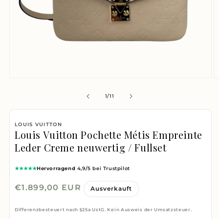
Medien
M
1
2
von
1
/
11
in
i
Modal
M
LOUIS VUITTON
öffnen
ö
Louis Vuitton Pochette Métis Empreinte
Leder Creme neuwertig / Fullset
★★★★★
Hervorragend
4,9/5 bei Trustpilot
Normaler
€1.899,00 EUR
Ausverkauft
Preis
Differenzbesteuert nach §25a UstG. Kein Ausweis der Umsatzsteuer.