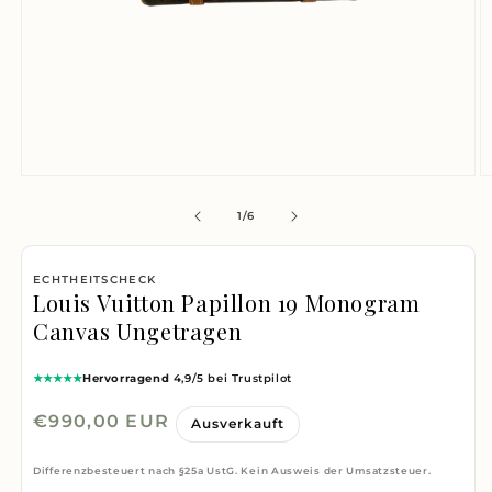
Medien
M
1
2
von
1
/
6
in
i
Modal
M
ECHTHEITSCHECK
öffnen
ö
Louis Vuitton Papillon 19 Monogram
Canvas Ungetragen
★★★★★
Hervorragend
4,9/5 bei Trustpilot
Normaler
€990,00 EUR
Ausverkauft
Preis
Differenzbesteuert nach §25a UstG. Kein Ausweis der Umsatzsteuer.