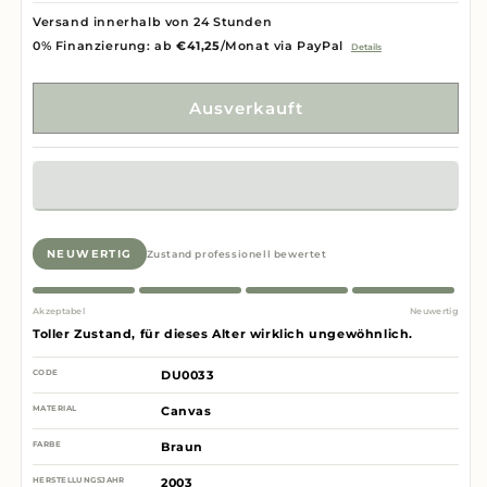
Versand innerhalb von 24 Stunden
0% Finanzierung: ab
€41,25
/Monat via PayPal
Details
Ausverkauft
NEUWERTIG
Zustand professionell bewertet
Akzeptabel
Neuwertig
Toller Zustand, für dieses Alter wirklich ungewöhnlich.
CODE
DU0033
MATERIAL
Canvas
FARBE
Braun
HERSTELLUNGSJAHR
2003