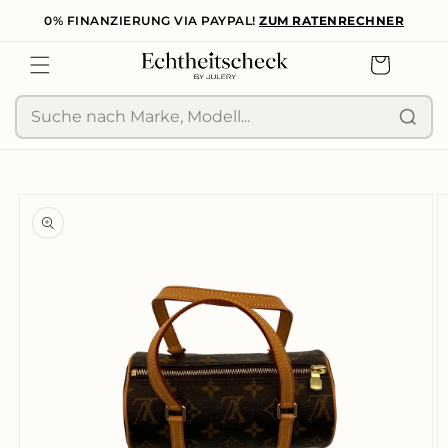
0% FINANZIERUNG VIA PAYPAL!
ZUM RATENRECHNER
zum
Inhalt
Warenkorb
Suche
duktinformationen
ingen