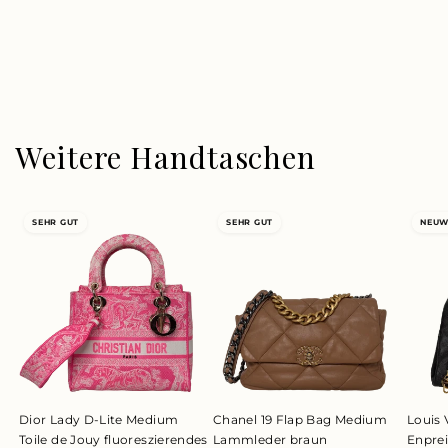
Weitere Handtaschen
SEHR GUT
SEHR GUT
NEUW
Dior Lady D-Lite Medium
Chanel 19 Flap Bag Medium
Louis 
Toile de Jouy fluoreszierendes
Lammleder braun
Enpre