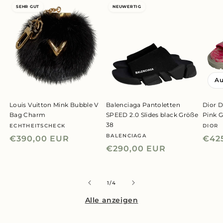
SEHR GUT
NEUWERTIG
Au
Louis Vuitton Mink Bubble V
Balenciaga Pantoletten
Dior D
Bag Charm
SPEED 2.0 Slides black Größe
Pink 
38
ECHTHEITSCHECK
DIOR
Anbieter:
Anbie
BALENCIAGA
Anbieter:
Normaler
€390,00 EUR
Nor
€42
Normaler
€290,00 EUR
Preis
Prei
Preis
von
1
/
4
Alle anzeigen