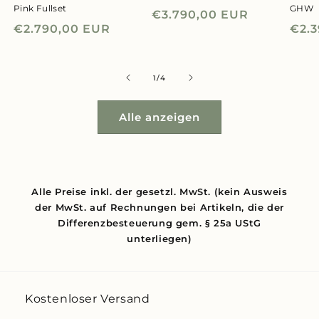
Pink Fullset
GHW
Normaler
€3.790,00 EUR
Normaler
€2.790,00 EUR
Nor
€2.
Preis
Preis
Prei
von
1
/
4
Alle anzeigen
Alle Preise inkl. der gesetzl. MwSt. (kein Ausweis
der MwSt. auf Rechnungen bei Artikeln, die der
Differenzbesteuerung gem. § 25a UStG
unterliegen)
Kostenloser Versand