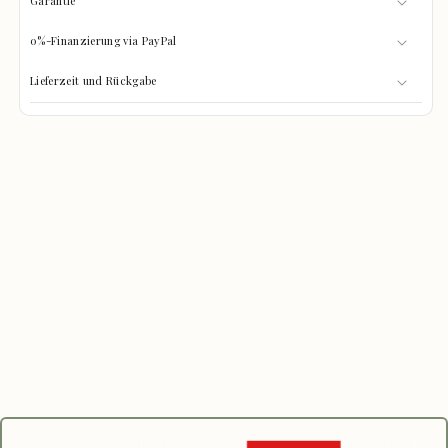
Garantie
0%-Finanzierung via PayPal
Lieferzeit und Rückgabe
GRÖSSEN-CHECK
0%
Was passt hinein?
GEFÜLLT
Wählen Sie Ihre Gegenstände