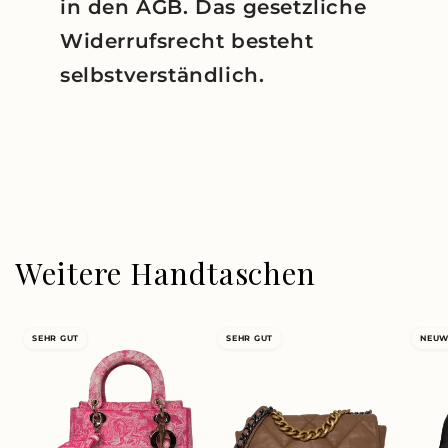
in den AGB. Das gesetzliche
Widerrufsrecht besteht
selbstverständlich.
Weitere Handtaschen
SEHR GUT
SEHR GUT
NEUW