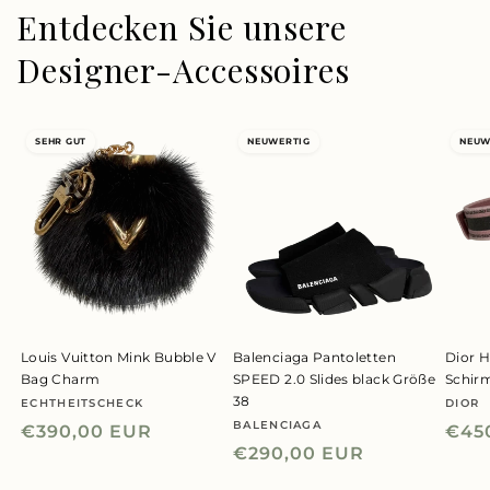
Entdecken Sie unsere
Designer-Accessoires
SEHR GUT
NEUWERTIG
NEUW
Louis Vuitton Mink Bubble V
Balenciaga Pantoletten
Dior H
Bag Charm
SPEED 2.0 Slides black Größe
Schir
38
ECHTHEITSCHECK
DIOR
Anbieter:
Anbie
BALENCIAGA
Anbieter:
Normaler
€390,00 EUR
Nor
€45
Normaler
€290,00 EUR
Preis
Prei
Preis