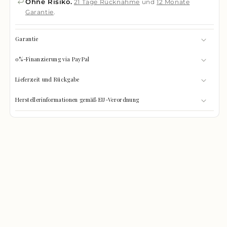
Ohne Risiko.
21 Tage Rücknahme
und
12 Monate
Garantie
.
Garantie
0%-Finanzierung via PayPal
Lieferzeit und Rückgabe
Herstellerinformationen gemäß EU-Verordnung
GRÖSSEN-CHECK
0%
Was passt hinein?
GEFÜLLT
Wählen Sie Ihre Gegenstände