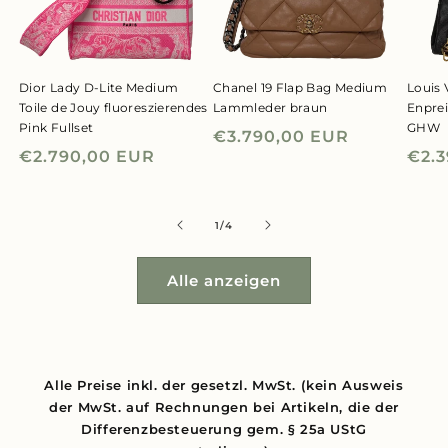
Dior Lady D-Lite Medium
Chanel 19 Flap Bag Medium
Louis 
Toile de Jouy fluoreszierendes
Lammleder braun
Enpre
Pink Fullset
GHW
Normaler
€3.790,00 EUR
Normaler
€2.790,00 EUR
Nor
€2.
Preis
Preis
Prei
von
1
/
4
Alle anzeigen
Alle Preise inkl. der gesetzl. MwSt. (kein Ausweis
der MwSt. auf Rechnungen bei Artikeln, die der
Differenzbesteuerung gem. § 25a UStG