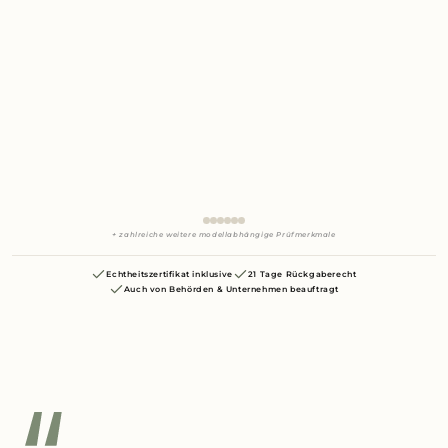
+ zahlreiche weitere modellabhängige Prüfmerkmale
Echtheitszertifikat inklusive
21 Tage Rückgaberecht
Auch von Behörden & Unternehmen beauftragt