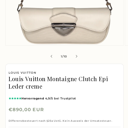
M
Medien
2
1
von
1
/
10
i
in
M
Modal
LOUIS VUITTON
ö
öffnen
Louis Vuitton Montaigne Clutch Epi
Leder creme
★★★★★
Hervorragend
4,9/5 bei Trustpilot
Normaler
€890,00 EUR
Preis
Differenzbesteuert nach §25a UstG. Kein Ausweis der Umsatzsteuer.