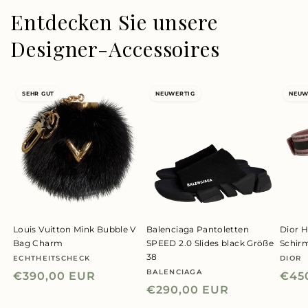
Entdecken Sie unsere
Designer-Accessoires
SEHR GUT
NEUWERTIG
NEUW
Louis Vuitton Mink Bubble V
Balenciaga Pantoletten
Dior H
Bag Charm
SPEED 2.0 Slides black Größe
Schir
38
ECHTHEITSCHECK
DIOR
Anbieter:
Anbie
BALENCIAGA
Anbieter:
Normaler
€390,00 EUR
Nor
€45
Normaler
€290,00 EUR
Preis
Prei