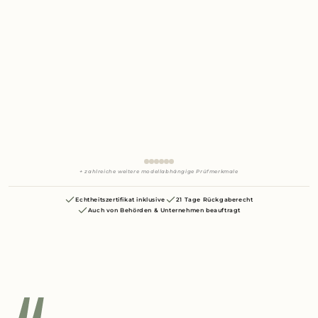
+ zahlreiche weitere modellabhängige Prüfmerkmale
Echtheitszertifikat inklusive
21 Tage Rückgaberecht
Auch von Behörden & Unternehmen beauftragt