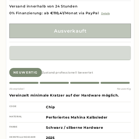
Versand innerhalb von 24 Stunden
0% Finanzierung: ab
€110,41
/Monat via PayPal
Details
Ausverkauft
NEUWERTIG
Zustand professionell bewertet
Akzeptabel
Neuwertig
Vereinzelt minimale Kratzer auf der Hardware möglich.
CODE
Chip
MATERIAL
Perforiertes Mahina Kalbsleder
FARBE
Schwarz / silberne Hardware
HERSTELLUNGSJAHR
2025