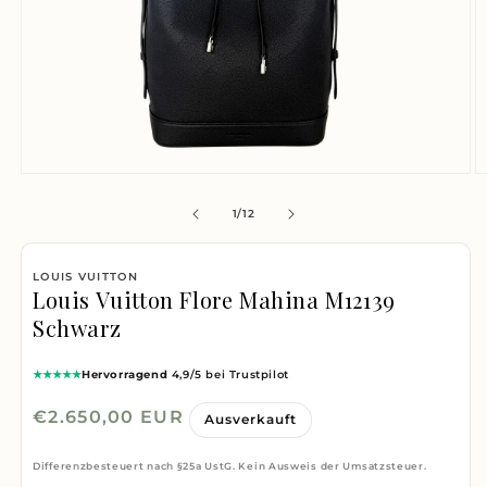
Medien
M
1
2
von
1
/
12
in
i
Modal
M
LOUIS VUITTON
öffnen
ö
Louis Vuitton Flore Mahina M12139
Schwarz
★★★★★
Hervorragend
4,9/5 bei Trustpilot
Normaler
€2.650,00 EUR
Ausverkauft
Preis
Differenzbesteuert nach §25a UstG. Kein Ausweis der Umsatzsteuer.