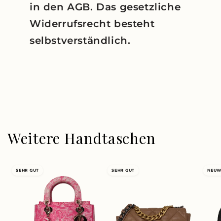
in den AGB. Das gesetzliche
Widerrufsrecht besteht
selbstverständlich.
Weitere Handtaschen
SEHR GUT
SEHR GUT
NEUW