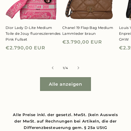
Dior Lady D-Lite Medium
Chanel 19 Flap Bag Medium
Louis 
Toile de Jouy fluoreszierendes
Lammleder braun
Enpre
Pink Fullset
GHW
Normaler
€3.790,00 EUR
Normaler
€2.790,00 EUR
Nor
€2.
Preis
Preis
Prei
von
1
/
4
Alle anzeigen
Alle Preise inkl. der gesetzl. MwSt. (kein Ausweis
der MwSt. auf Rechnungen bei Artikeln, die der
Differenzbesteuerung gem. § 25a UStG