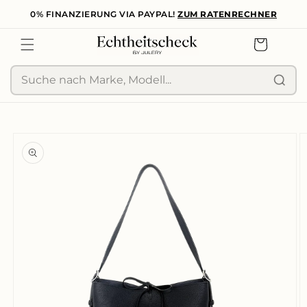
0% FINANZIERUNG VIA PAYPAL!
ZUM RATENRECHNER
zum
Inhalt
Warenkorb
Suche
duktinformationen
ingen