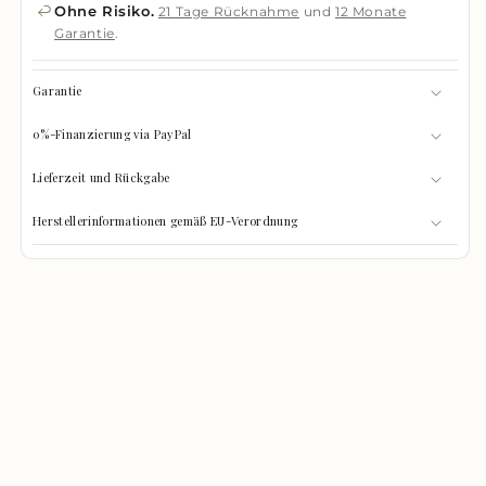
Ohne Risiko.
21 Tage Rücknahme
und
12 Monate
Garantie
.
Garantie
0%-Finanzierung via PayPal
Lieferzeit und Rückgabe
Herstellerinformationen gemäß EU-Verordnung
GRÖSSEN-CHECK
0%
Was passt hinein?
GEFÜLLT
Wählen Sie Ihre Gegenstände