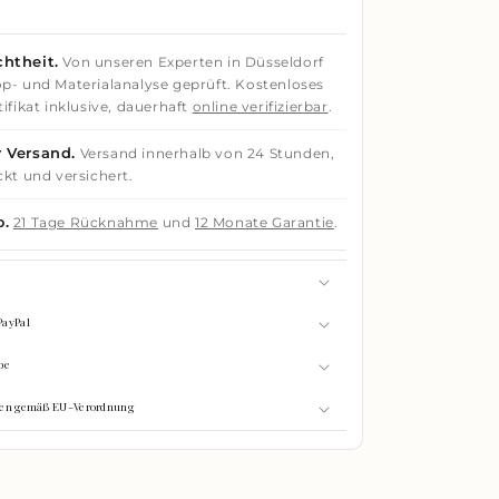
htheit.
Von unseren Experten in Düsseldorf
p- und Materialanalyse geprüft. Kostenloses
ifikat inklusive, dauerhaft
online verifizierbar
.
 Versand.
Versand innerhalb von 24 Stunden,
ckt und versichert.
o.
21 Tage Rücknahme
und
12 Monate Garantie
.
PayPal
be
onen gemäß EU-Verordnung