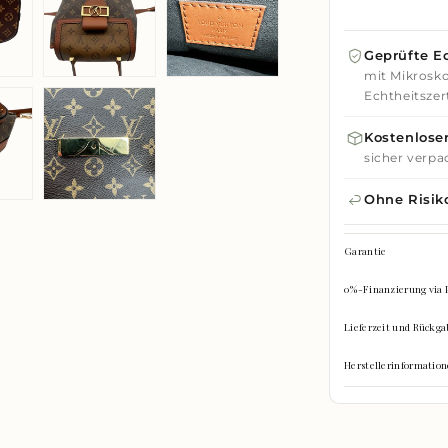
Geprüfte Ec
mit Mikrosko
Echtheitszert
Kostenloser
sicher verpa
Ohne Risik
Garantie
0%-Finanzierung via 
Lieferzeit und Rückga
Herstellerinformati