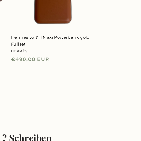
Hermès volt'H Maxi Powerbank gold
Fullset
HERMÈS
Anbieter:
Normaler
€490,00 EUR
Preis
l ? Schreiben