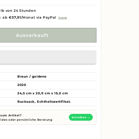
lb von 24 Stunden
g: ab
€57,91
/Monat via PayPal
Details
Ausverkauft
Braun / goldene
2020
24,5 cm x 20,0 cm x 15,0 cm
Rucksack, Echtheitszertifikat.
zum Artikel?
Schreiben →
 Video oder persönliche Beratung