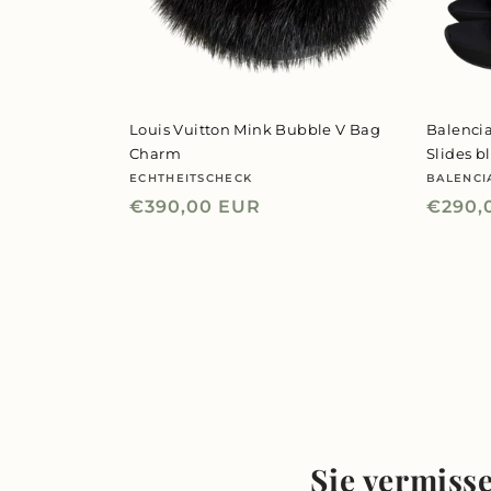
Louis Vuitton Mink Bubble V Bag
Balenci
Charm
Slides b
ECHTHEITSCHECK
BALENCI
Anbieter:
Anbiet
Normaler
€390,00 EUR
Norma
€290,
Preis
Preis
Sie vermisse