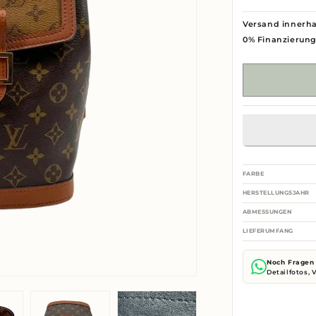
Versand innerha
0% Finanzierun
FARBE
HERSTELLUNGSJAHR
ABMESSUNGEN
LIEFERUMFANG
Noch Fragen 
Detailfotos,