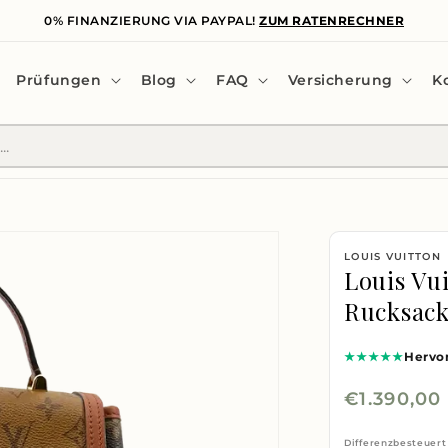
0% FINANZIERUNG VIA PAYPAL!
ZUM RATENRECHNER
Prüfungen
Blog
FAQ
Versicherung
K
LOUIS VUITTON
Louis Vu
Rucksac
★★★★★
Hervo
Normaler
€1.390,00
Preis
Differenzbesteuert