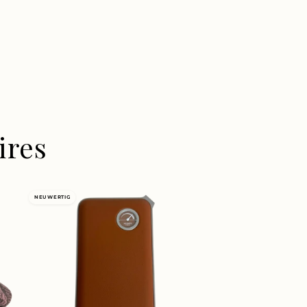
ires
NEUWERTIG