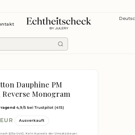
L
ontakt
a
n
d
/
R
e
g
itton Dauphine PM
i
k Reverse Monogram
o
rragend
4,9/5 bei Trustpilot
(415)
n
 EUR
Ausverkauft
 nach §25a UstG. Kein Ausweis der Umsatzsteuer.