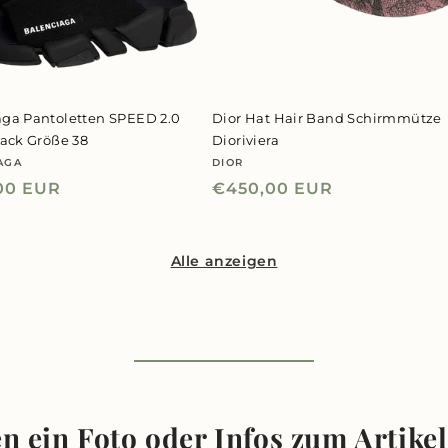
aga Pantoletten SPEED 2.0
Dior Hat Hair Band Schirmmütze
lack Größe 38
Dioriviera
AGA
DIOR
er:
Anbieter:
ler
00 EUR
Normaler
€450,00 EUR
Preis
Alle anzeigen
n ein Foto oder Infos zum Artike