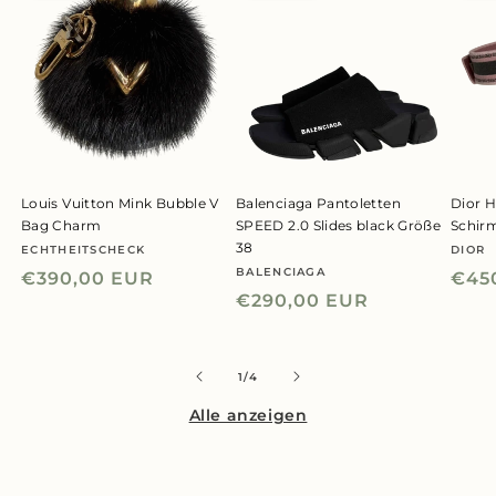
Louis Vuitton Mink Bubble V
Balenciaga Pantoletten
Dior H
Bag Charm
SPEED 2.0 Slides black Größe
Schir
38
ECHTHEITSCHECK
DIOR
Anbieter:
Anbie
BALENCIAGA
Anbieter:
Normaler
€390,00 EUR
Nor
€45
Normaler
€290,00 EUR
Preis
Prei
Preis
von
1
/
4
Alle anzeigen