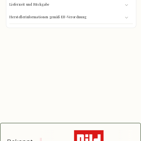
Lieferzeit und Rückgabe
Herstellerinformationen gemäß EU-Verordnung
GRÖSSEN-CHECK
0%
Was passt hinein?
GEFÜLLT
Wählen Sie Ihre Gegenstände