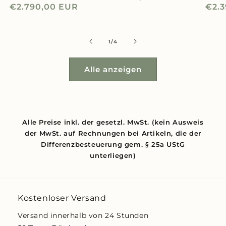
Normaler
€2.790,00 EUR
Nor
€2.
Preis
Preis
Prei
von
1
/
4
Alle anzeigen
Alle Preise inkl. der gesetzl. MwSt. (kein Ausweis
der MwSt. auf Rechnungen bei Artikeln, die der
Differenzbesteuerung gem. § 25a UStG
unterliegen)
Kostenloser Versand
Versand innerhalb von 24 Stunden