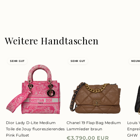
Weitere Handtaschen
SEHR GUT
SEHR GUT
NEUW
Dior Lady D-Lite Medium
Chanel 19 Flap Bag Medium
Louis 
Toile de Jouy fluoreszierendes
Lammleder braun
Enpre
Pink Fullset
GHW
Normaler
€3.790,00 EUR