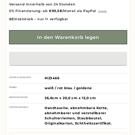
Versand innerhalb von 24 Stunden
0% Finanzierung: ab
€99,58
/Monat via PayPal
Details
Einzelstück – nur 1× verfügbar
In den Warenkorb legen
MODELLNUMMER
M23466
FARBE
weiß / rot blau / goldene
ABMESSUNGEN
26,0cm x 20,0 cm x 12,0 cm
LIEFERUMFANG
Handtasche, abnehmbare Kette,
abnehmbarer und verstellbarer
Schulterriemen, Staubbeutel,
Originalkarton, Echtheitszertifikat.