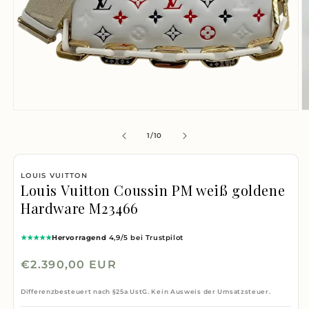
Medien
M
1
2
von
1
/
10
in
i
Modal
M
LOUIS VUITTON
öffnen
ö
Louis Vuitton Coussin PM weiß goldene
Hardware M23466
★★★★★
Hervorragend
4,9/5 bei Trustpilot
Normaler
€2.390,00 EUR
Preis
Differenzbesteuert nach §25a UstG. Kein Ausweis der Umsatzsteuer.