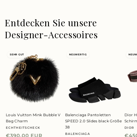
Entdecken Sie unsere
Designer-Accessoires
SEHR GUT
NEUWERTIG
NEUW
Louis Vuitton Mink Bubble V
Balenciaga Pantoletten
Dior H
Bag Charm
SPEED 2.0 Slides black Größe
Schir
38
ECHTHEITSCHECK
DIOR
Anbieter:
Anbie
BALENCIAGA
Anbieter:
Normaler
€390,00 EUR
Nor
€45