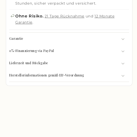
Stunden, sicher verpackt und versichert.
Ohne Risiko.
21 Tage Rücknahme
und
12 Monate
Garantie
.
Garantie
0%-Finanzierung via PayPal
Lieferzeit und Rückgabe
Herstellerinformationen gemäß EU-Verordnung
GRÖSSEN-CHECK
0%
Was passt hinein?
GEFÜLLT
Wählen Sie Ihre Gegenstände