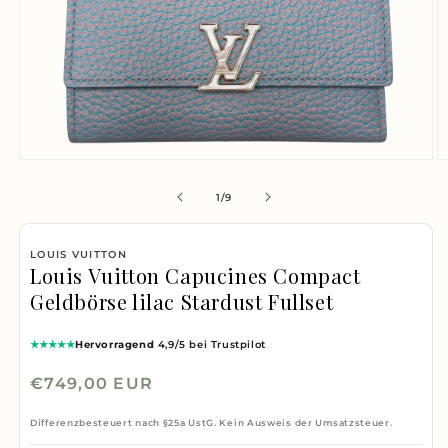
Medien
M
1
2
von
1
/
9
in
i
Modal
M
LOUIS VUITTON
öffnen
ö
Louis Vuitton Capucines Compact
Geldbörse lilac Stardust Fullset
★★★★★
Hervorragend
4,9/5 bei Trustpilot
Normaler
€749,00 EUR
Preis
Differenzbesteuert nach §25a UstG. Kein Ausweis der Umsatzsteuer.