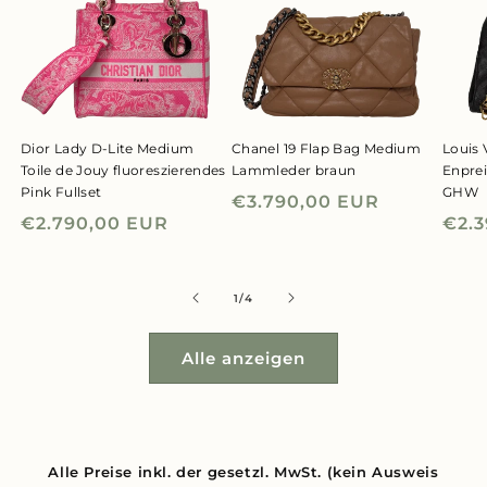
Dior Lady D-Lite Medium
Chanel 19 Flap Bag Medium
Louis 
Toile de Jouy fluoreszierendes
Lammleder braun
Enpre
Pink Fullset
GHW
Normaler
€3.790,00 EUR
Normaler
€2.790,00 EUR
Nor
€2.
Preis
Preis
Prei
von
1
/
4
Alle anzeigen
Alle Preise inkl. der gesetzl. MwSt. (kein Ausweis