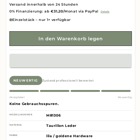
Versand innerhalb von 24 Stunden
0% Finanzierung: ab
€31,20
/Monat via PayPal
Details
Einzelstück – nur 1× verfügbar
In den Warenkorb legen
NEUWERTIG
Zustand professionell bewertet
Akzeptabel
Neuwertig
Keine Gebrauchsspuren.
MODELLNUMMER
M81306
MATERIAL
Taurillon Leder
FARBE
lila / goldene Hardware