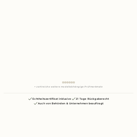
+ zahlreiche weitere modellabhängige Prüfmerkmale
Echtheitszertifikat inklusive
21 Tage Rückgaberecht
Auch von Behörden & Unternehmen beauftragt