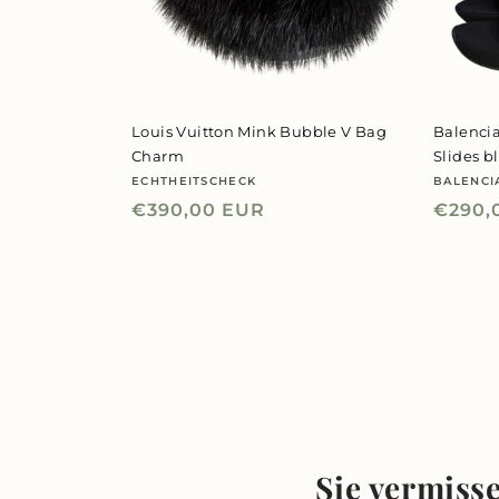
Louis Vuitton Mink Bubble V Bag
Balenci
Charm
Slides b
ECHTHEITSCHECK
BALENCI
Anbieter:
Anbiet
Normaler
€390,00 EUR
Norma
€290,
Preis
Preis
Sie vermisse