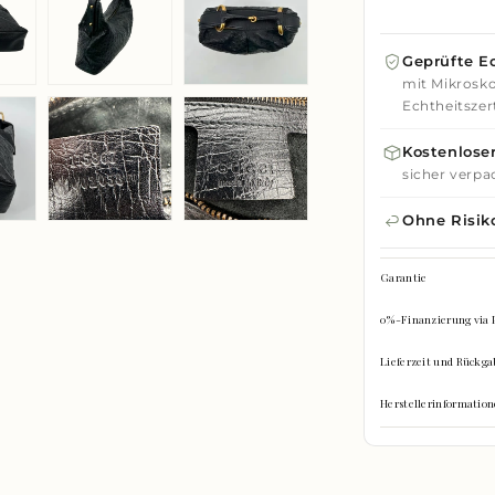
Geprüfte Ec
mit Mikrosko
Echtheitszert
Kostenloser
sicher verpa
Ohne Risik
Garantie
0%-Finanzierung via 
Lieferzeit und Rückga
Herstellerinformati