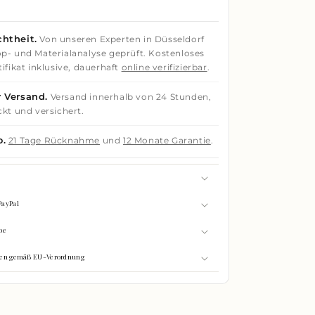
htheit.
Von unseren Experten in Düsseldorf
p- und Materialanalyse geprüft. Kostenloses
ifikat inklusive, dauerhaft
online verifizierbar
.
 Versand.
Versand innerhalb von 24 Stunden,
ckt und versichert.
o.
21 Tage Rücknahme
und
12 Monate Garantie
.
PayPal
be
onen gemäß EU-Verordnung