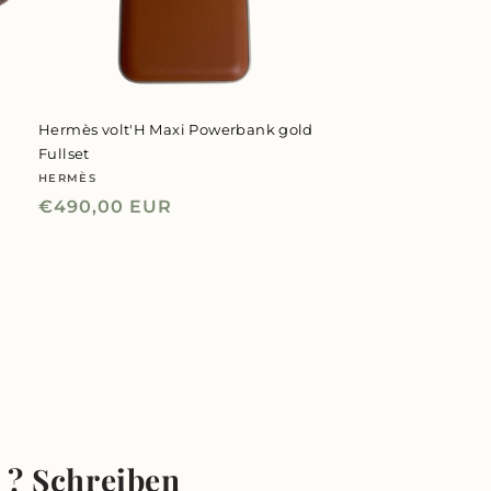
Hermès volt'H Maxi Powerbank gold
Fullset
HERMÈS
Anbieter:
Normaler
€490,00 EUR
Preis
l ? Schreiben