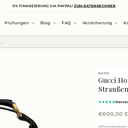
0% FINANZIERUNG VIA PAYPAL!
ZUM RATENRECHNER
Prüfungen
Blog
FAQ
Versicherung
K
GUCCI
Gucci Ho
Straußen
★★★★★
Hervo
Normaler
€600,00 
Preis
Differenzbesteuert