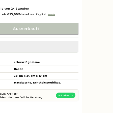
lb von 24 Stunden
g: ab
€25,00
/Monat via PayPal
Details
Ausverkauft
schwarz/ goldene
Italien
38 cm x 24 cm x 10 cm
Handtasche, Echtheitszertifikat.
zum Artikel?
Schreiben →
 Video oder persönliche Beratung