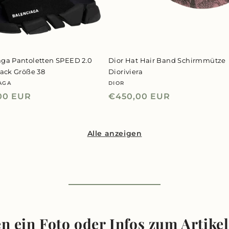
aga Pantoletten SPEED 2.0
Dior Hat Hair Band Schirmmütze
lack Größe 38
Dioriviera
AGA
DIOR
er:
Anbieter:
ler
00 EUR
Normaler
€450,00 EUR
Preis
Alle anzeigen
n ein Foto oder Infos zum Artike