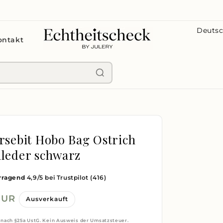
L
ontakt
a
n
d
/
R
e
g
rsebit Hobo Bag Ostrich
i
leder schwarz
o
rragend
4,9/5 bei Trustpilot
(416)
n
EUR
Ausverkauft
 nach §25a UstG. Kein Ausweis der Umsatzsteuer.