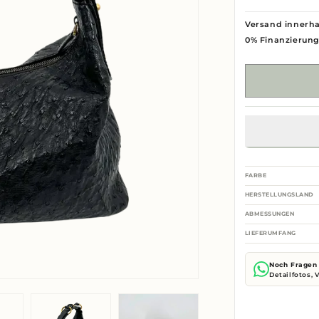
Versand innerha
0% Finanzierun
FARBE
HERSTELLUNGSLAND
ABMESSUNGEN
LIEFERUMFANG
Noch Fragen 
Detailfotos,