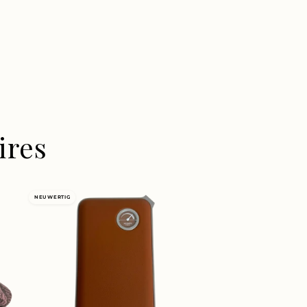
ires
NEUWERTIG