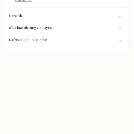
Garantie
0%-Finanzierung via PayPal
Lieferzeit und Rückgabe
GRÖSSEN-CHECK
0%
Was passt hinein?
GEFÜLLT
Wählen Sie Ihre Gegenstände