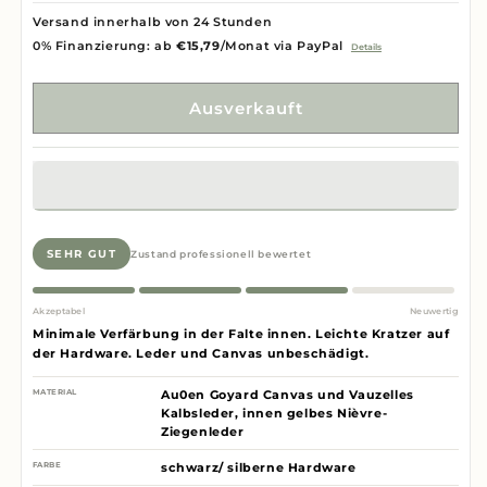
Versand innerhalb von 24 Stunden
0% Finanzierung: ab
€15,79
/Monat via PayPal
Details
Ausverkauft
SEHR GUT
Zustand professionell bewertet
Akzeptabel
Neuwertig
Minimale Verfärbung in der Falte innen. Leichte Kratzer auf
der Hardware. Leder und Canvas unbeschädigt.
MATERIAL
Au0en Goyard Canvas und Vauzelles
Kalbsleder, innen gelbes Nièvre-
Ziegenleder
FARBE
schwarz/ silberne Hardware