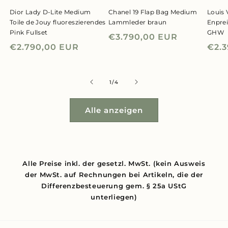
Dior Lady D-Lite Medium
Chanel 19 Flap Bag Medium
Louis 
Toile de Jouy fluoreszierendes
Lammleder braun
Enpre
Pink Fullset
GHW
Normaler
€3.790,00 EUR
Normaler
€2.790,00 EUR
Nor
€2.
Preis
Preis
Prei
von
1
/
4
Alle anzeigen
Alle Preise inkl. der gesetzl. MwSt. (kein Ausweis
der MwSt. auf Rechnungen bei Artikeln, die der
Differenzbesteuerung gem. § 25a UStG
unterliegen)