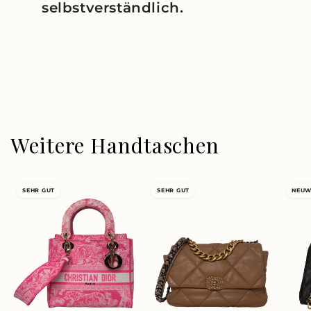
selbstverständlich.
Weitere Handtaschen
SEHR GUT
SEHR GUT
NEUW