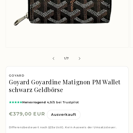
Medien
M
1
2
von
1
/
7
in
i
Modal
M
GOYARD
öffnen
ö
Goyard Goyardine Matignon PM Wallet
schwarz Geldbörse
★★★★★
Hervorragend
4,9/5 bei Trustpilot
Normaler
€379,00 EUR
Ausverkauft
Preis
Differenzbesteuert nach §25a UstG. Kein Ausweis der Umsatzsteuer.