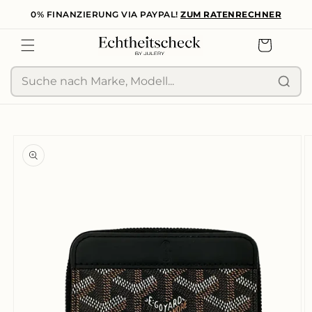
0% FINANZIERUNG VIA PAYPAL!
ZUM RATENRECHNER
zum
Inhalt
Warenkorb
Suche
duktinformationen
ingen