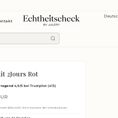
L
ontakt
a
n
d
/
R
e
g
it 2Jours Rot
i
rragend
4,9/5 bei Trustpilot
(413)
o
n
EUR
 nach §25a UstG. Kein Ausweis der Umsatzsteuer.