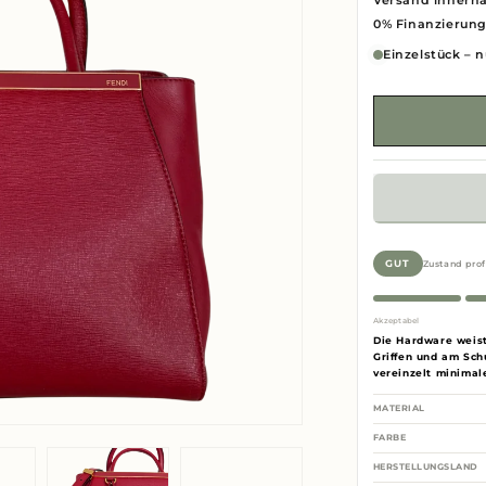
Versand innerha
0% Finanzierun
Einzelstück – n
Zustand prof
GUT
Akzeptabel
Die Hardware weist
Griffen und am Sch
vereinzelt minima
MATERIAL
FARBE
HERSTELLUNGSLAND