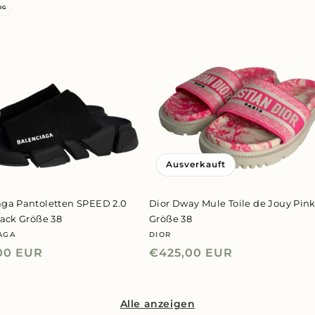
IG
Ausverkauft
aga Pantoletten SPEED 2.0
Dior Dway Mule Toile de Jouy Pin
lack Größe 38
Größe 38
AGA
DIOR
er:
Anbieter:
ler
00 EUR
Normaler
€425,00 EUR
Preis
Alle anzeigen