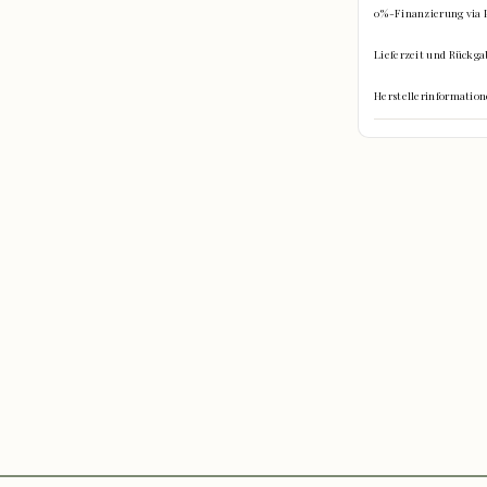
0%-Finanzierung via 
Lieferzeit und Rückga
Herstellerinformati
hinein?
re Gegenstände