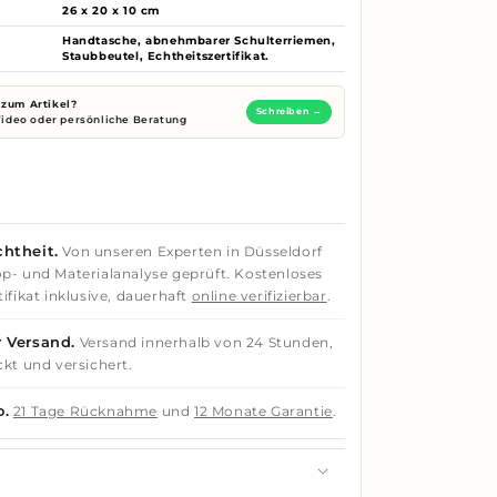
26 x 20 x 10 cm
Handtasche, abnehmbarer Schulterriemen,
Staubbeutel, Echtheitszertifikat.
zum Artikel?
Schreiben →
 Video oder persönliche Beratung
htheit.
Von unseren Experten in Düsseldorf
p- und Materialanalyse geprüft. Kostenloses
ifikat inklusive, dauerhaft
online verifizierbar
.
 Versand.
Versand innerhalb von 24 Stunden,
ckt und versichert.
o.
21 Tage Rücknahme
und
12 Monate Garantie
.