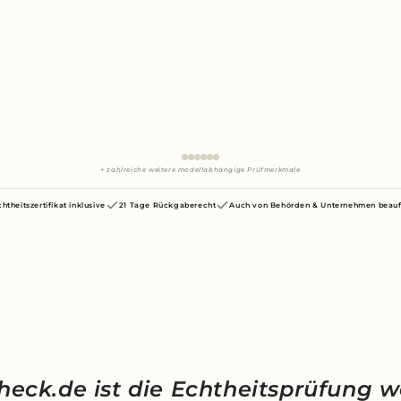
+ zahlreiche weitere modellabhängige Prüfmerkmale
chtheitszertifikat inklusive
21 Tage Rückgaberecht
Auch von Behörden & Unternehmen beauf
heck.de ist die Echtheitsprüfung w