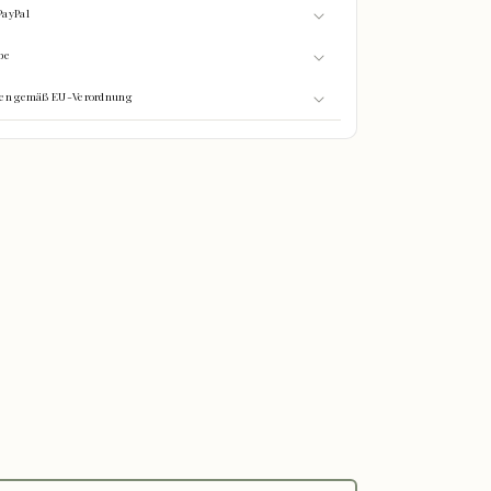
PayPal
be
onen gemäß EU-Verordnung
0%
GEFÜLLT