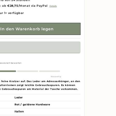
lb von 24 Stunden
g: ab
€28,75
/Monat via PayPal
Details
ur 1× verfügbar
In den Warenkorb legen
essionell bewertet
Neuwertig
 feine Kratzer auf. Das Leder am Adressanhänger, an den
ulterriemen zeigt leichte Gebrauchsspuren. Es können
le Gebrauchsspuren am Material der Tasche vorkommen.
Leder
Rot / goldene Hardware
Italien