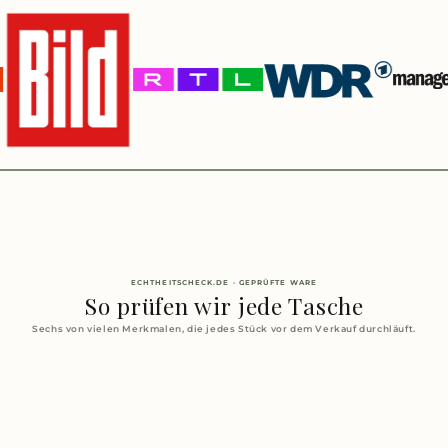
ECHTHEITSCHECK.DE · GEPRÜFTE WARE
So prüfen wir jede Tasche
Sechs von vielen Merkmalen, die jedes Stück vor dem Verkauf durchläuft.