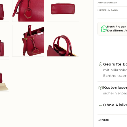
ABMESSUNGEN
LIEFERUMFANG
Noch Fragen 
Detailfotos,
Geprüfte Ec
mit Mikrosko
Echtheitszert
Kostenloser
sicher verpa
Ohne Risik
Garantie