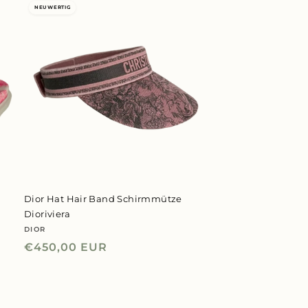
NEUWERTIG
k
Dior Hat Hair Band Schirmmütze
Dioriviera
DIOR
Anbieter:
Normaler
€450,00 EUR
Preis