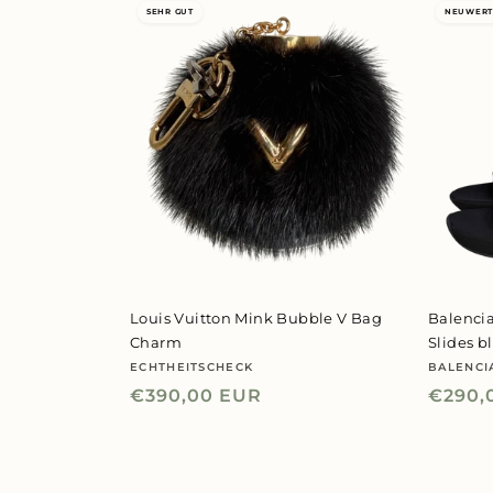
SEHR GUT
NEUWERT
Louis Vuitton Mink Bubble V Bag
Balenci
Charm
Slides b
ECHTHEITSCHECK
BALENCI
Anbieter:
Anbiet
Normaler
€390,00 EUR
Norma
€290,
Preis
Preis