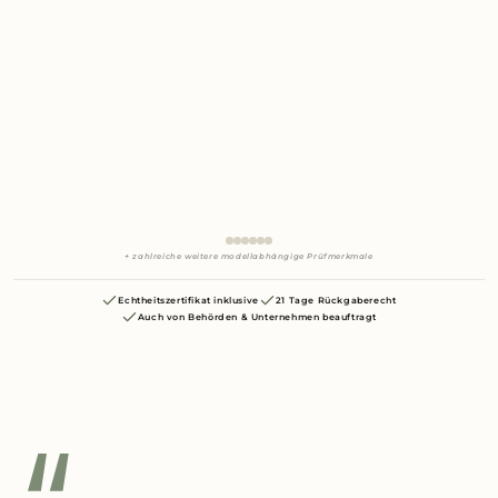
+ zahlreiche weitere modellabhängige Prüfmerkmale
Echtheitszertifikat inklusive
21 Tage Rückgaberecht
Auch von Behörden & Unternehmen beauftragt