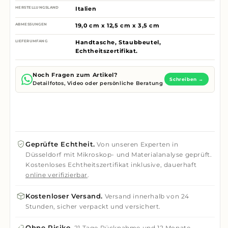
HERSTELLUNGSLAND
Italien
ABMESSUNGEN
19,0 cm x 12,5 cm x 3,5 cm
LIEFERUMFANG
Handtasche, Staubbeutel,
Echtheitszertifikat.
Noch Fragen zum Artikel?
Schreiben →
Detailfotos, Video oder persönliche Beratung
Geprüfte Echtheit.
Von unseren Experten in
Düsseldorf mit Mikroskop- und Materialanalyse geprüft.
Kostenloses Echtheitszertifikat inklusive, dauerhaft
online verifizierbar
.
Kostenloser Versand.
Versand innerhalb von 24
Stunden, sicher verpackt und versichert.
Ohne Risiko.
21 Tage Rücknahme
und
12 Monate