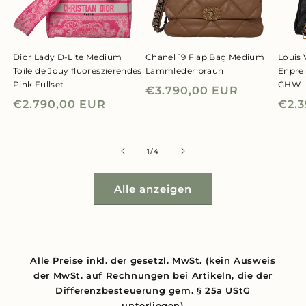
Dior Lady D-Lite Medium
Chanel 19 Flap Bag Medium
Louis 
Toile de Jouy fluoreszierendes
Lammleder braun
Enpre
Pink Fullset
GHW
Normaler
€3.790,00 EUR
Normaler
€2.790,00 EUR
Nor
€2.
Preis
Preis
Prei
von
1
/
4
Alle anzeigen
Alle Preise inkl. der gesetzl. MwSt. (kein Ausweis
der MwSt. auf Rechnungen bei Artikeln, die der
Differenzbesteuerung gem. § 25a UStG
unterliegen)