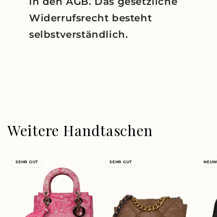
in den AGB. Das gesetzliche
Widerrufsrecht besteht
selbstverständlich.
Weitere Handtaschen
SEHR GUT
SEHR GUT
NEUW