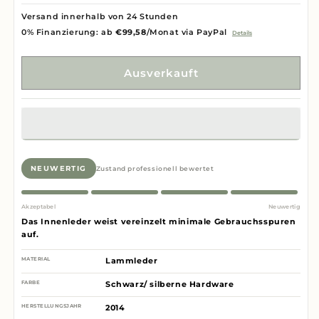
Versand innerhalb von 24 Stunden
0% Finanzierung: ab
€99,58
/Monat via PayPal
Details
Ausverkauft
NEUWERTIG
Zustand professionell bewertet
Akzeptabel
Neuwertig
Das Innenleder weist vereinzelt minimale Gebrauchsspuren
auf.
MATERIAL
Lammleder
FARBE
Schwarz/ silberne Hardware
HERSTELLUNGSJAHR
2014