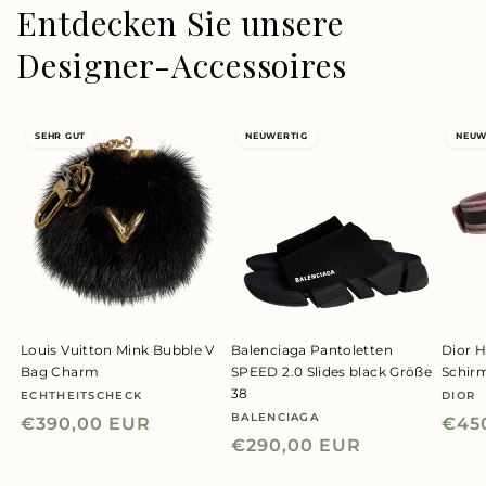
Entdecken Sie unsere
Designer-Accessoires
SEHR GUT
NEUWERTIG
NEUW
Louis Vuitton Mink Bubble V
Balenciaga Pantoletten
Dior H
Bag Charm
SPEED 2.0 Slides black Größe
Schir
38
ECHTHEITSCHECK
DIOR
Anbieter:
Anbie
BALENCIAGA
Anbieter:
Normaler
€390,00 EUR
Nor
€45
Normaler
€290,00 EUR
Preis
Prei
Preis