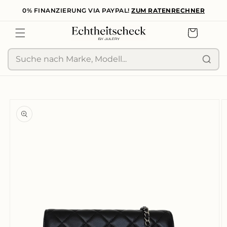
0% FINANZIERUNG VIA PAYPAL!
ZUM RATENRECHNER
zum
Inhalt
Warenkorb
Suche
duktinformationen
ingen