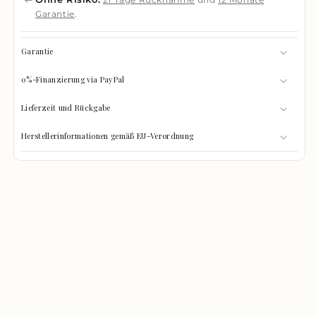
Garantie
.
Garantie
0%-Finanzierung via PayPal
Lieferzeit und Rückgabe
Herstellerinformationen gemäß EU-Verordnung
GRÖSSEN-CHECK
0%
Was passt hinein?
GEFÜLLT
Wählen Sie Ihre Gegenstände