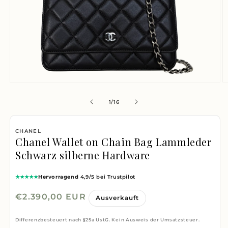
Medien
M
1
2
von
1
/
16
in
i
Modal
M
öffnen
ö
CHANEL
Chanel Wallet on Chain Bag Lammleder
Schwarz silberne Hardware
★★★★★
Hervorragend
4,9/5 bei Trustpilot
Normaler
€2.390,00 EUR
Ausverkauft
Preis
Differenzbesteuert nach §25a UstG. Kein Ausweis der Umsatzsteuer.