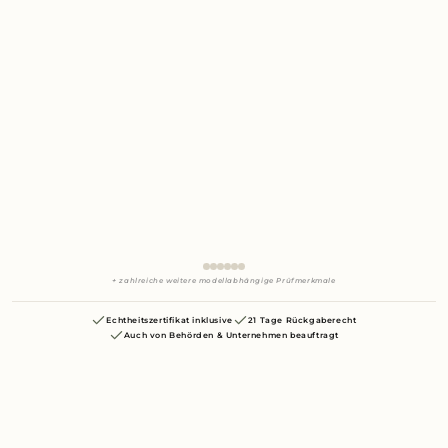
+ zahlreiche weitere modellabhängige Prüfmerkmale
Echtheitszertifikat inklusive
21 Tage Rückgaberecht
Auch von Behörden & Unternehmen beauftragt