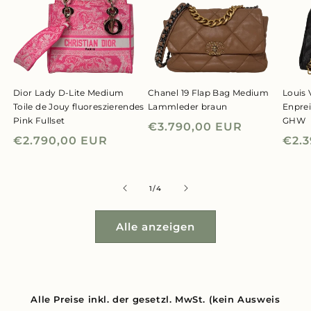
Dior Lady D-Lite Medium
Chanel 19 Flap Bag Medium
Louis 
Toile de Jouy fluoreszierendes
Lammleder braun
Enpre
Pink Fullset
GHW
Normaler
€3.790,00 EUR
Normaler
€2.790,00 EUR
Nor
€2.
Preis
Preis
Prei
von
1
/
4
Alle anzeigen
Alle Preise inkl. der gesetzl. MwSt. (kein Ausweis