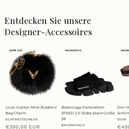
Entdecken Sie unsere
Designer-Accessoires
SEHR GUT
NEUWERTIG
NEUW
Louis Vuitton Mink Bubble V
Balenciaga Pantoletten
Dior H
Bag Charm
SPEED 2.0 Slides black Größe
Schir
38
ECHTHEITSCHECK
DIOR
Anbieter:
Anbie
BALENCIAGA
Anbieter:
Normaler
€390,00 EUR
Nor
€45