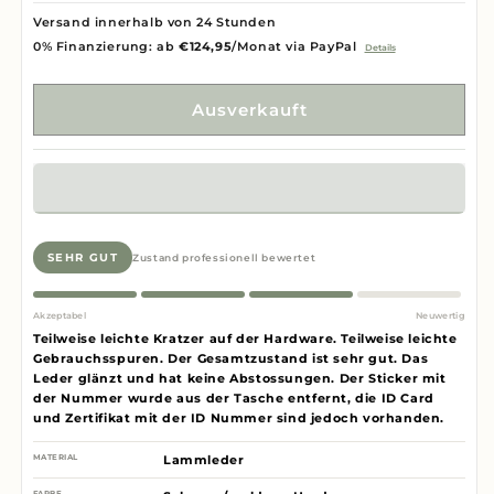
Versand innerhalb von 24 Stunden
0% Finanzierung: ab
€124,95
/Monat via PayPal
Details
Ausverkauft
SEHR GUT
Zustand professionell bewertet
Akzeptabel
Neuwertig
Teilweise leichte Kratzer auf der Hardware. Teilweise leichte
Gebrauchsspuren. Der Gesamtzustand ist sehr gut. Das
Leder glänzt und hat keine Abstossungen. Der Sticker mit
der Nummer wurde aus der Tasche entfernt, die ID Card
und Zertifikat mit der ID Nummer sind jedoch vorhanden.
MATERIAL
Lammleder
FARBE