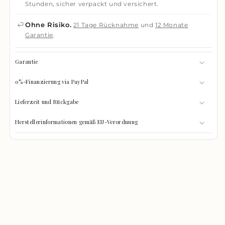
Stunden, sicher verpackt und versichert.
Ohne Risiko.
21 Tage Rücknahme
und
12 Monate
Garantie
.
Garantie
0%-Finanzierung via PayPal
Lieferzeit und Rückgabe
Herstellerinformationen gemäß EU-Verordnung
GRÖSSEN-CHECK
0%
Was passt hinein?
GEFÜLLT
Wählen Sie Ihre Gegenstände