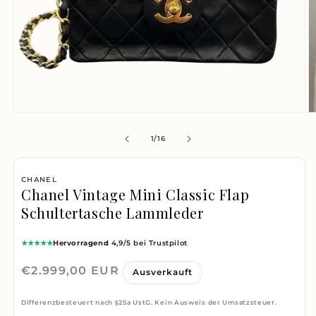
Medien
M
1
2
von
1
/
16
in
i
Modal
M
CHANEL
öffnen
ö
Chanel Vintage Mini Classic Flap
Schultertasche Lammleder
★★★★★
Hervorragend
4,9/5 bei Trustpilot
Normaler
€2.999,00 EUR
Ausverkauft
Preis
Differenzbesteuert nach §25a UstG. Kein Ausweis der Umsatzsteuer.