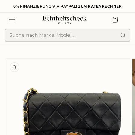
0% FINANZIERUNG VIA PAYPAL!
ZUM RATENRECHNER
zum
Inhalt
Warenkorb
Suche
duktinformationen
ingen