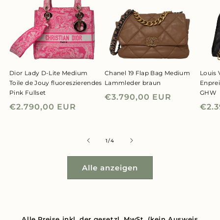
Dior Lady D-Lite Medium
Chanel 19 Flap Bag Medium
Louis 
Toile de Jouy fluoreszierendes
Lammleder braun
Enpre
Pink Fullset
GHW
Normaler
€3.790,00 EUR
Normaler
€2.790,00 EUR
Nor
€2.
Preis
Preis
Prei
von
1
/
4
Alle anzeigen
Alle Preise inkl. der gesetzl. MwSt. (kein Ausweis