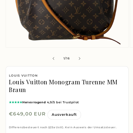
Medien
M
1
2
von
1
/
16
in
i
Modal
M
LOUIS VUITTON
öffnen
ö
Louis Vuitton Monogram Turenne MM
Braun
★★★★★
Hervorragend
4,9/5 bei Trustpilot
Normaler
€649,00 EUR
Ausverkauft
Preis
Differenzbesteuert nach §25a UstG. Kein Ausweis der Umsatzsteuer.