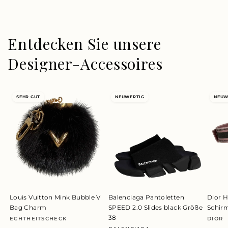
Entdecken Sie unsere
Designer-Accessoires
SEHR GUT
NEUWERTIG
NEUW
Louis Vuitton Mink Bubble V
Balenciaga Pantoletten
Dior H
Bag Charm
SPEED 2.0 Slides black Größe
Schir
38
ECHTHEITSCHECK
DIOR
Anbieter:
Anbie