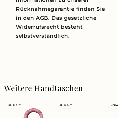
Informationen zu unserer
Rücknahmegarantie finden Sie
in den AGB. Das gesetzliche
Widerrufsrecht besteht
selbstverständlich.
Weitere Handtaschen
SEHR GUT
SEHR GUT
NEUW