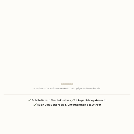
+ zahlreiche weitere modellabhängige Prüfmerkmale
Echtheitszertifikat inklusive
21 Tage Rückgaberecht
Auch von Behörden & Unternehmen beauftragt