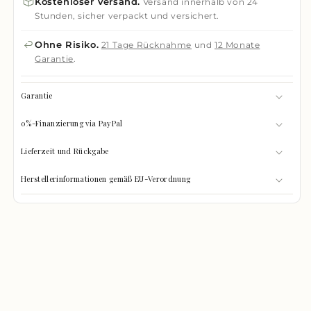
Kostenloser Versand.
Versand innerhalb von 24
Stunden, sicher verpackt und versichert.
Ohne Risiko.
21 Tage Rücknahme
und
12 Monate
Garantie
.
Garantie
0%-Finanzierung via PayPal
Lieferzeit und Rückgabe
Herstellerinformationen gemäß EU-Verordnung
GRÖSSEN-CHECK
0%
Was passt hinein?
GEFÜLLT
Wählen Sie Ihre Gegenstände