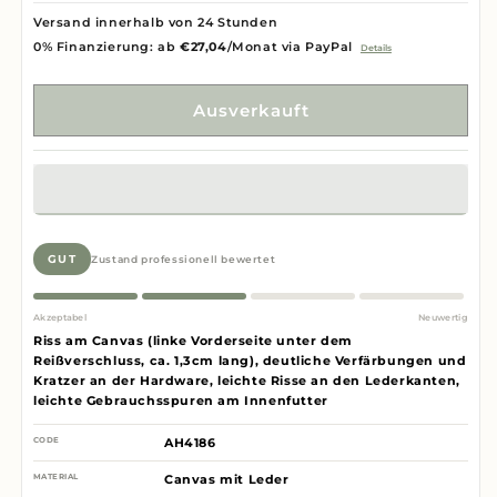
Versand innerhalb von 24 Stunden
0% Finanzierung: ab
€27,04
/Monat via PayPal
Details
Ausverkauft
GUT
Zustand professionell bewertet
Akzeptabel
Neuwertig
Riss am Canvas (linke Vorderseite unter dem
Reißverschluss, ca. 1,3cm lang), deutliche Verfärbungen und
Kratzer an der Hardware, leichte Risse an den Lederkanten,
leichte Gebrauchsspuren am Innenfutter
CODE
AH4186
MATERIAL
Canvas mit Leder