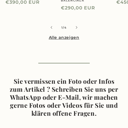
BALENCIAGA
Anbieter:
Normaler
€390,00 EUR
Nor
€45
Normaler
€290,00 EUR
Preis
Prei
Preis
von
1
/
4
Alle anzeigen
Sie vermissen ein Foto oder Infos
zum Artikel ? Schreiben Sie uns per
WhatsApp oder E-Mail, wir machen
gerne Fotos oder Videos für Sie und
klären offene Fragen.