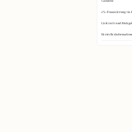
Garantie
0%-Finanzierung via 
Lieferzeit und Rückga
Herstellerinformati
hinein?
re Gegenstände