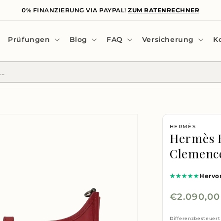
0% FINANZIERUNG VIA PAYPAL!
ZUM RATENRECHNER
Prüfungen
Blog
FAQ
Versicherung
K
HERMÈS
Hermès E
Clemence
★★★★★
Hervo
Normaler
€2.090,0
Preis
Differenzbesteuert