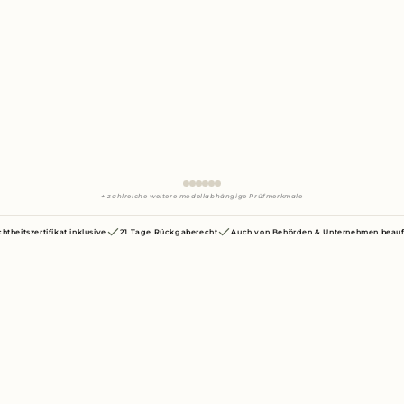
+ zahlreiche weitere modellabhängige Prüfmerkmale
chtheitszertifikat inklusive
21 Tage Rückgaberecht
Auch von Behörden & Unternehmen beauf