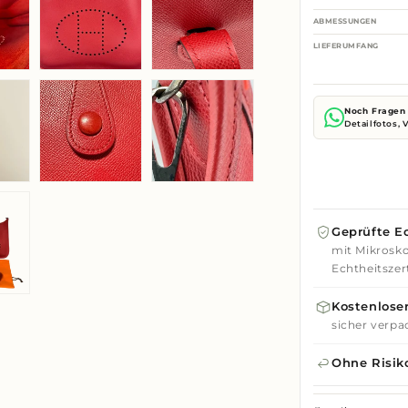
ABMESSUNGEN
LIEFERUMFANG
Noch Fragen 
Detailfotos,
Geprüfte Ec
mit Mikrosko
Echtheitszert
Kostenloser
sicher verpa
Ohne Risik