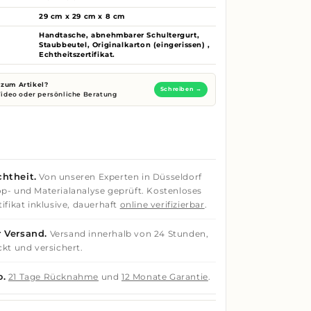
29 cm x 29 cm x 8 cm
Handtasche, abnehmbarer Schultergurt,
Staubbeutel, Originalkarton (eingerissen) ,
Echtheitszertifikat.
zum Artikel?
Schreiben →
 Video oder persönliche Beratung
htheit.
Von unseren Experten in Düsseldorf
p- und Materialanalyse geprüft. Kostenloses
ifikat inklusive, dauerhaft
online verifizierbar
.
 Versand.
Versand innerhalb von 24 Stunden,
ckt und versichert.
o.
21 Tage Rücknahme
und
12 Monate Garantie
.