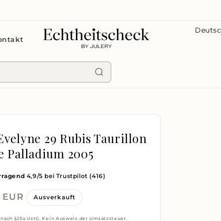
L
ontakt
a
n
d
/
R
e
g
velyne 29 Rubis Taurillon
i
 Palladium 2005
o
rragend
4,9/5 bei Trustpilot
(416)
n
0 EUR
Ausverkauft
 nach §25a UstG. Kein Ausweis der Umsatzsteuer.