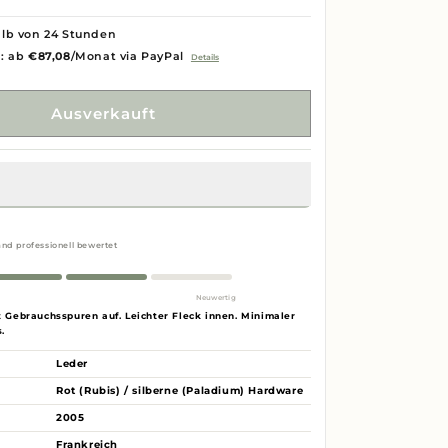
lb von 24 Stunden
g: ab
€87,08
/Monat via PayPal
Details
Ausverkauft
and professionell bewertet
Neuwertig
 Gebrauchsspuren auf. Leichter Fleck innen. Minimaler
.
Leder
Rot (Rubis) / silberne (Paladium) Hardware
2005
Frankreich