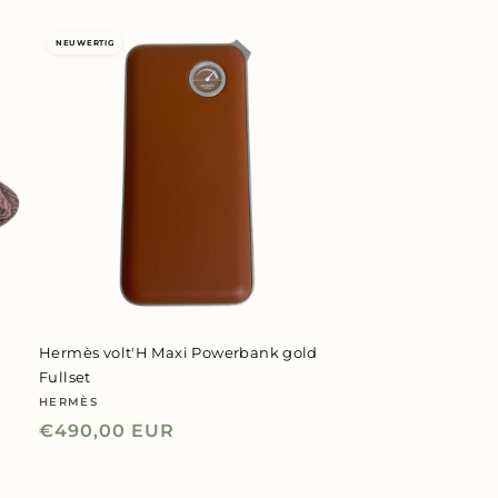
NEUWERTIG
Hermès volt'H Maxi Powerbank gold
Fullset
HERMÈS
Anbieter:
Normaler
€490,00 EUR
Preis