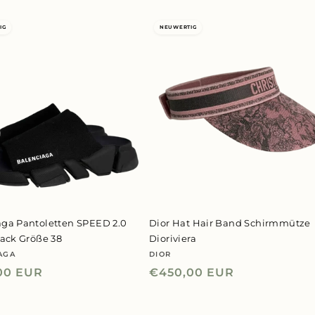
IG
NEUWERTIG
aga Pantoletten SPEED 2.0
Dior Hat Hair Band Schirmmütze
lack Größe 38
Dioriviera
AGA
DIOR
er:
Anbieter:
ler
00 EUR
Normaler
€450,00 EUR
Preis