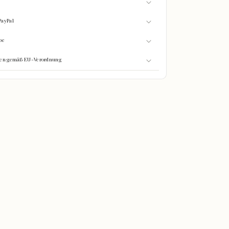
PayPal
be
onen gemäß EU-Verordnung
0%
GEFÜLLT