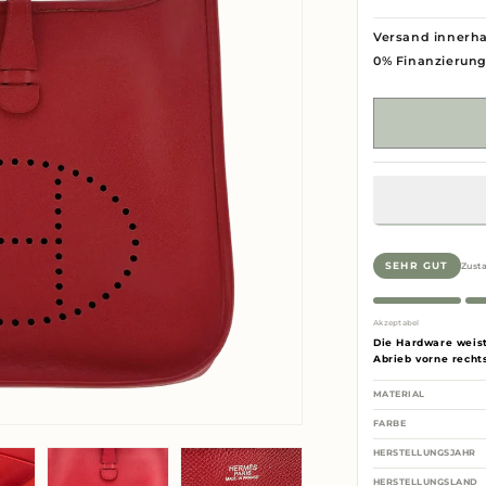
Versand innerha
0% Finanzierun
Zust
SEHR GUT
Akzeptabel
Die Hardware weist
Abrieb vorne rechts
MATERIAL
FARBE
HERSTELLUNGSJAHR
HERSTELLUNGSLAND