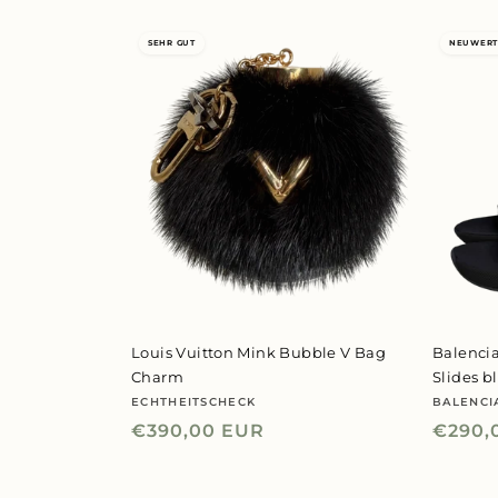
SEHR GUT
NEUWERT
Louis Vuitton Mink Bubble V Bag
Balenci
Charm
Slides b
ECHTHEITSCHECK
BALENCI
Anbieter:
Anbiet
Normaler
€390,00 EUR
Norma
€290,
Preis
Preis